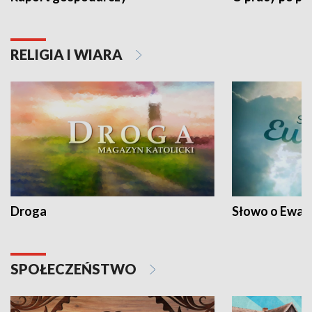
RELIGIA I WIARA
Droga
Słowo o Ewang
SPOŁECZEŃSTWO