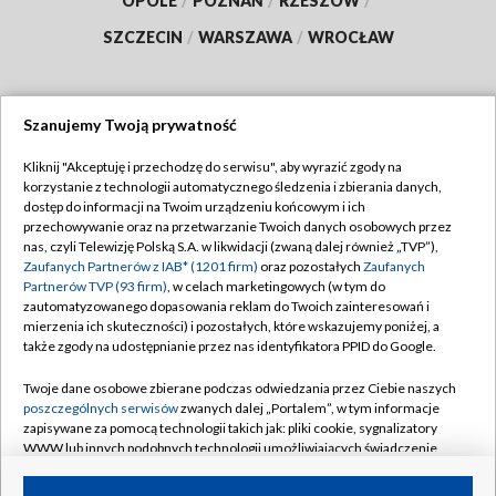
OPOLE
/
POZNAŃ
/
RZESZÓW
/
SZCZECIN
/
WARSZAWA
/
WROCŁAW
Szanujemy Twoją prywatność
Dołącz do nas:
Kliknij "Akceptuję i przechodzę do serwisu", aby wyrazić zgody na
korzystanie z technologii automatycznego śledzenia i zbierania danych,
TVP
dostęp do informacji na Twoim urządzeniu końcowym i ich
Abonament TVP
przechowywanie oraz na przetwarzanie Twoich danych osobowych przez
Regulamin TVP
nas, czyli Telewizję Polską S.A. w likwidacji (zwaną dalej również „TVP”),
Emisja w TVP
Zaufanych Partnerów z IAB* (1201 firm)
oraz pozostałych
Zaufanych
Polityka prywatności
Partnerów TVP (93 firm)
, w celach marketingowych (w tym do
Centrum informacji TVP
Moje zgody
zautomatyzowanego dopasowania reklam do Twoich zainteresowań i
mierzenia ich skuteczności) i pozostałych, które wskazujemy poniżej, a
Naziemna Telewizja Cyfrowa
Pomoc
także zgody na udostępnianie przez nas identyfikatora PPID do Google.
Sklep TVP
Biuro reklamy
Twoje dane osobowe zbierane podczas odwiedzania przez Ciebie naszych
Rada Programowa
poszczególnych serwisów
zwanych dalej „Portalem”, w tym informacje
Kontakt
zapisywane za pomocą technologii takich jak: pliki cookie, sygnalizatory
System NOS
WWW lub innych podobnych technologii umożliwiających świadczenie
dopasowanych i bezpiecznych usług, personalizację treści oraz reklam,
Informacje o nadawcy
Kanały
udostępnianie funkcji mediów społecznościowych oraz analizowanie