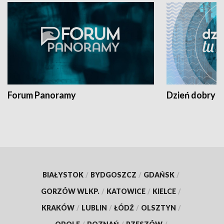
Forum Panoramy
Dzień dobry t
BIAŁYSTOK
/
BYDGOSZCZ
/
GDAŃSK
/
GORZÓW WLKP.
/
KATOWICE
/
KIELCE
/
KRAKÓW
/
LUBLIN
/
ŁÓDŹ
/
OLSZTYN
/