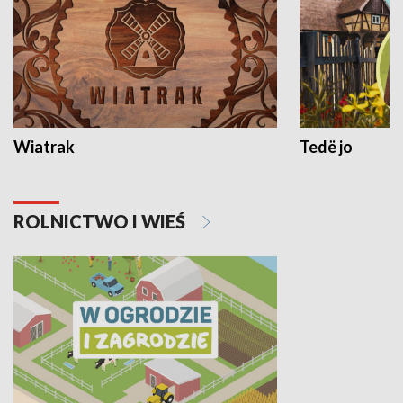
Wiatrak
Tedë jo
ROLNICTWO I WIEŚ