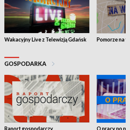
Wakacyjny Live z Telewizją Gdańsk
Pomorze na 
GOSPODARKA
Raport gospodarczy
O pracy po pr