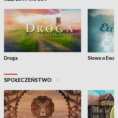
Droga
Słowo o Ewang
SPOŁECZEŃSTWO