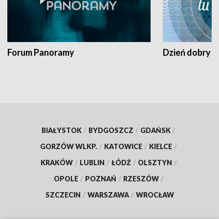
Forum Panoramy
Dzień dobry t
BIAŁYSTOK
/
BYDGOSZCZ
/
GDAŃSK
/
GORZÓW WLKP.
/
KATOWICE
/
KIELCE
/
KRAKÓW
/
LUBLIN
/
ŁÓDŹ
/
OLSZTYN
/
OPOLE
/
POZNAŃ
/
RZESZÓW
/
SZCZECIN
/
WARSZAWA
/
WROCŁAW