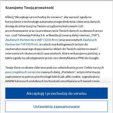
Szanujemy Twoją prywatność
Dołącz do nas:
Kliknij "Akceptuję i przechodzę do serwisu", aby wyrazić zgody na
korzystanie z technologii automatycznego śledzenia i zbierania danych,
TVP
dostęp do informacji na Twoim urządzeniu końcowym i ich
Abonament TVP
przechowywanie oraz na przetwarzanie Twoich danych osobowych przez
Regulamin TVP
nas, czyli Telewizję Polską S.A. w likwidacji (zwaną dalej również „TVP”),
Emisja w TVP
Zaufanych Partnerów z IAB* (1201 firm)
oraz pozostałych
Zaufanych
Polityka prywatności
Partnerów TVP (93 firm)
, w celach marketingowych (w tym do
Centrum informacji TVP
Moje zgody
zautomatyzowanego dopasowania reklam do Twoich zainteresowań i
mierzenia ich skuteczności) i pozostałych, które wskazujemy poniżej, a
Naziemna Telewizja Cyfrowa
Pomoc
także zgody na udostępnianie przez nas identyfikatora PPID do Google.
Sklep TVP
Biuro reklamy
Twoje dane osobowe zbierane podczas odwiedzania przez Ciebie naszych
Rada Programowa
poszczególnych serwisów
zwanych dalej „Portalem”, w tym informacje
Kontakt
zapisywane za pomocą technologii takich jak: pliki cookie, sygnalizatory
System NOS
WWW lub innych podobnych technologii umożliwiających świadczenie
dopasowanych i bezpiecznych usług, personalizację treści oraz reklam,
Informacje o nadawcy
Kanały
udostępnianie funkcji mediów społecznościowych oraz analizowanie
Akceptuję i przechodzę do serwisu
ruchu w Internecie.
Program dla prasy
©2026 Telewizja Polska S.A. w likwidacji
Biuro Reklamy
Twoje dane osobowe zbierane podczas odwiedzania przez Ciebie
Ustawienia zaawansowane
poszczególnych serwisów
na Portalu, takie jak adresy IP, identyfikatory
Ogłoszenie przetargowe