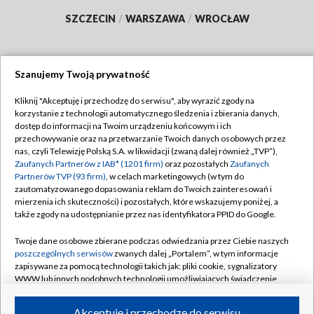
SZCZECIN
/
WARSZAWA
/
WROCŁAW
Szanujemy Twoją prywatność
Dołącz do nas:
Kliknij "Akceptuję i przechodzę do serwisu", aby wyrazić zgody na
korzystanie z technologii automatycznego śledzenia i zbierania danych,
TVP
dostęp do informacji na Twoim urządzeniu końcowym i ich
Abonament TVP
przechowywanie oraz na przetwarzanie Twoich danych osobowych przez
Regulamin TVP
nas, czyli Telewizję Polską S.A. w likwidacji (zwaną dalej również „TVP”),
Emisja w TVP
Polityka prywatności
Zaufanych Partnerów z IAB* (1201 firm)
oraz pozostałych
Zaufanych
Partnerów TVP (93 firm)
, w celach marketingowych (w tym do
Centrum informacji TVP
Moje zgody
zautomatyzowanego dopasowania reklam do Twoich zainteresowań i
mierzenia ich skuteczności) i pozostałych, które wskazujemy poniżej, a
Naziemna Telewizja Cyfrowa
Pomoc
także zgody na udostępnianie przez nas identyfikatora PPID do Google.
Sklep TVP
Biuro reklamy
Twoje dane osobowe zbierane podczas odwiedzania przez Ciebie naszych
Rada Programowa
Kontakt
poszczególnych serwisów
zwanych dalej „Portalem”, w tym informacje
zapisywane za pomocą technologii takich jak: pliki cookie, sygnalizatory
System NOS
WWW lub innych podobnych technologii umożliwiających świadczenie
dopasowanych i bezpiecznych usług, personalizację treści oraz reklam,
Informacje o nadawcy
Kanały
udostępnianie funkcji mediów społecznościowych oraz analizowanie
Akceptuję i przechodzę do serwisu