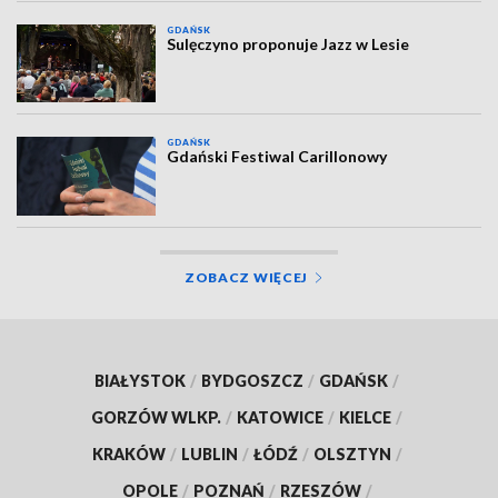
GDAŃSK
Sulęczyno proponuje Jazz w Lesie
GDAŃSK
Gdański Festiwal Carillonowy
ZOBACZ WIĘCEJ
BIAŁYSTOK
/
BYDGOSZCZ
/
GDAŃSK
/
GORZÓW WLKP.
/
KATOWICE
/
KIELCE
/
KRAKÓW
/
LUBLIN
/
ŁÓDŹ
/
OLSZTYN
/
OPOLE
/
POZNAŃ
/
RZESZÓW
/