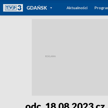
POWRÓT DO
GDAŃSK
Aktualności
Progr
TVP REGIONY
odc. 18.08.2023 cz. 