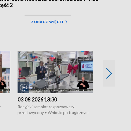
zęść 2
ZOBACZ WIĘCEJ
03.08.2026 18:30
02.08.2026 2
e
Rosyjski samolot rozpoznawczy
Wybuchła butla 
przechwycony • Wnioski po tragicznym
wakacji za nami 
pożarze na działkach • Śledztwo po
zabytków • Przep
 w
pożarze łodzi na Motławie • Urząd Morski
inteligencja • „N
wraca do Słupska • Kampania społeczna
własnych stóp” •