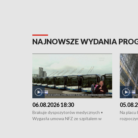
NAJNOWSZE WYDANIA PR
06.08.2026 18:30
05.08.2
Brakuje dyspozytorów medycznych •
Na placu
Wygasła umowa NFZ ze szpitalem w
rozpoczyn
Miastku • Otwarto Morski Terminal
Podpisan
Przeładunkowy • Budowa morskiej farmy
Starogard
wiatrowej • Korki na gdańskich Stogach •
wodowani