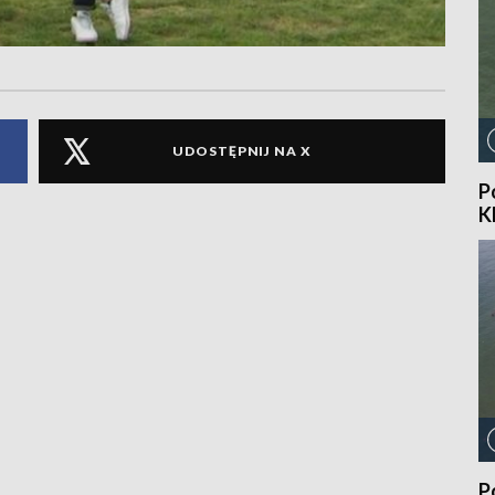
UDOSTĘPNIJ NA X
P
K
P