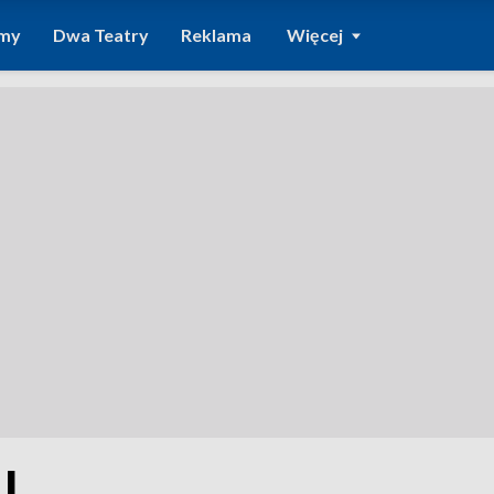
amy
Dwa Teatry
Reklama
Więcej
I