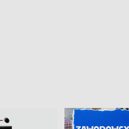
a inwestycje w szkołach w Rumi
Cancer Fighters • Efekty wpisu Gdy
owie • Nowy sprzęt
Listę UNESCO • Kaszubscy kuczerz
iczny dla Puckiego Szpitala • Na
witali Tour de Pologne
znów rekordowe upały