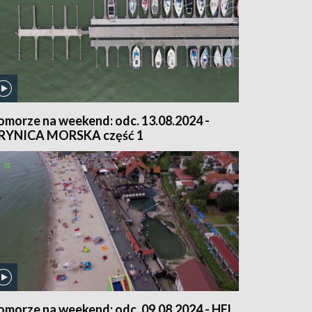
omorze na weekend: odc. 13.08.2024 -
RYNICA MORSKA część 1
omorze na weekend: odc. 09.08.2024 - HEL