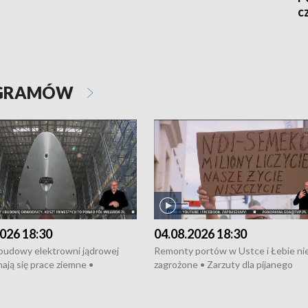
c
OGRAMÓW
026 18:30
04.08.2026 18:30
 budowy elektrowni jądrowej
Remonty portów w Ustce i Łebie ni
ają się prace ziemne •
zagrożone • Zarzuty dla pijanego
o umowę na budowę obwodnicy
kierowcy ciągnika • Protest
u Gdańskiego • Za kilka dni
poszkodowanych przez dewelopera
e ORP „Wicher” • 18 milionów
Gdyni • Milion zł dla dzieci z UCK od