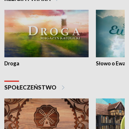
Droga
Słowo o Ewang
SPOŁECZEŃSTWO