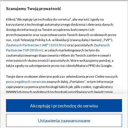
Szanujemy Twoją prywatność
Dołącz do nas:
Kliknij "Akceptuję i przechodzę do serwisu", aby wyrazić zgody na
korzystanie z technologii automatycznego śledzenia i zbierania danych,
TVP
dostęp do informacji na Twoim urządzeniu końcowym i ich
Abonament TVP
przechowywanie oraz na przetwarzanie Twoich danych osobowych przez
Regulamin TVP
nas, czyli Telewizję Polską S.A. w likwidacji (zwaną dalej również „TVP”),
Emisja w TVP
Zaufanych Partnerów z IAB* (1201 firm)
oraz pozostałych
Zaufanych
Polityka prywatności
Partnerów TVP (93 firm)
, w celach marketingowych (w tym do
Centrum informacji TVP
Moje zgody
zautomatyzowanego dopasowania reklam do Twoich zainteresowań i
mierzenia ich skuteczności) i pozostałych, które wskazujemy poniżej, a
Naziemna Telewizja Cyfrowa
Pomoc
także zgody na udostępnianie przez nas identyfikatora PPID do Google.
Sklep TVP
Biuro reklamy
Twoje dane osobowe zbierane podczas odwiedzania przez Ciebie naszych
Rada Programowa
poszczególnych serwisów
zwanych dalej „Portalem”, w tym informacje
Kontakt
zapisywane za pomocą technologii takich jak: pliki cookie, sygnalizatory
System NOS
WWW lub innych podobnych technologii umożliwiających świadczenie
dopasowanych i bezpiecznych usług, personalizację treści oraz reklam,
Informacje o nadawcy
Kanały
udostępnianie funkcji mediów społecznościowych oraz analizowanie
Akceptuję i przechodzę do serwisu
ruchu w Internecie.
Program dla prasy
©2026 Telewizja Polska S.A. w likwidacji
Biuro Reklamy
Twoje dane osobowe zbierane podczas odwiedzania przez Ciebie
Ustawienia zaawansowane
poszczególnych serwisów
na Portalu, takie jak adresy IP, identyfikatory
Ogłoszenie przetargowe