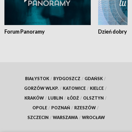
Forum Panoramy
Dzień dobry t
BIAŁYSTOK
/
BYDGOSZCZ
/
GDAŃSK
/
GORZÓW WLKP.
/
KATOWICE
/
KIELCE
/
KRAKÓW
/
LUBLIN
/
ŁÓDŹ
/
OLSZTYN
/
OPOLE
/
POZNAŃ
/
RZESZÓW
/
SZCZECIN
/
WARSZAWA
/
WROCŁAW