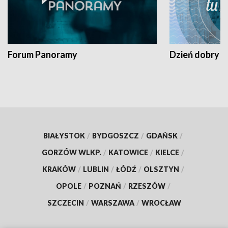
Forum Panoramy
Dzień dobry t
BIAŁYSTOK
/
BYDGOSZCZ
/
GDAŃSK
/
GORZÓW WLKP.
/
KATOWICE
/
KIELCE
/
KRAKÓW
/
LUBLIN
/
ŁÓDŹ
/
OLSZTYN
/
OPOLE
/
POZNAŃ
/
RZESZÓW
/
SZCZECIN
/
WARSZAWA
/
WROCŁAW