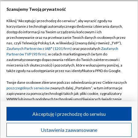
Szanujemy Twoją prywatność
Dołącz do nas:
Kliknij "Akceptuję i przechodzę do serwisu", aby wyrazić zgody na
korzystanie z technologii automatycznego śledzenia i zbierania danych,
TVP
dostęp do informacji na Twoim urządzeniu końcowym i ich
Abonament TVP
przechowywanie oraz na przetwarzanie Twoich danych osobowych przez
Regulamin TVP
nas, czyli Telewizję Polską S.A. w likwidacji (zwaną dalej również „TVP”),
Emisja w TVP
Zaufanych Partnerów z IAB* (1201 firm)
oraz pozostałych
Zaufanych
Polityka prywatności
Partnerów TVP (93 firm)
, w celach marketingowych (w tym do
Centrum informacji TVP
Moje zgody
zautomatyzowanego dopasowania reklam do Twoich zainteresowań i
mierzenia ich skuteczności) i pozostałych, które wskazujemy poniżej, a
Naziemna Telewizja Cyfrowa
Pomoc
także zgody na udostępnianie przez nas identyfikatora PPID do Google.
Sklep TVP
Biuro reklamy
Twoje dane osobowe zbierane podczas odwiedzania przez Ciebie naszych
Rada Programowa
poszczególnych serwisów
zwanych dalej „Portalem”, w tym informacje
Kontakt
zapisywane za pomocą technologii takich jak: pliki cookie, sygnalizatory
System NOS
WWW lub innych podobnych technologii umożliwiających świadczenie
dopasowanych i bezpiecznych usług, personalizację treści oraz reklam,
Informacje o nadawcy
Kanały
udostępnianie funkcji mediów społecznościowych oraz analizowanie
Akceptuję i przechodzę do serwisu
ruchu w Internecie.
Program dla prasy
©2026 Telewizja Polska S.A. w likwidacji
Biuro Reklamy
Twoje dane osobowe zbierane podczas odwiedzania przez Ciebie
Ustawienia zaawansowane
poszczególnych serwisów
na Portalu, takie jak adresy IP, identyfikatory
Ogłoszenie przetargowe