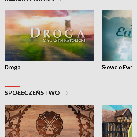
Droga
Słowo o Ewang
SPOŁECZEŃSTWO