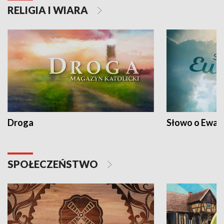
RELIGIA I WIARA
Droga
Słowo o Ewang
SPOŁECZEŃSTWO