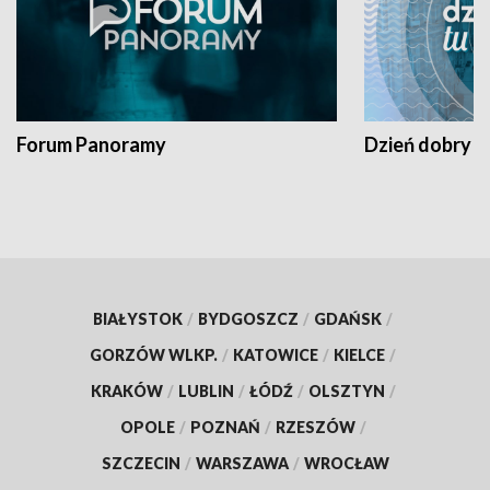
Forum Panoramy
Dzień dobry t
BIAŁYSTOK
/
BYDGOSZCZ
/
GDAŃSK
/
GORZÓW WLKP.
/
KATOWICE
/
KIELCE
/
KRAKÓW
/
LUBLIN
/
ŁÓDŹ
/
OLSZTYN
/
OPOLE
/
POZNAŃ
/
RZESZÓW
/
SZCZECIN
/
WARSZAWA
/
WROCŁAW