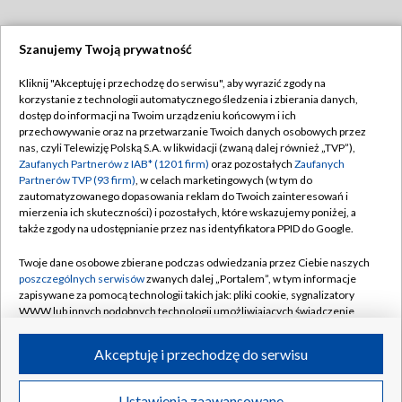
Szanujemy Twoją prywatność
Dołącz do nas:
Kliknij "Akceptuję i przechodzę do serwisu", aby wyrazić zgody na
korzystanie z technologii automatycznego śledzenia i zbierania danych,
TVP
dostęp do informacji na Twoim urządzeniu końcowym i ich
Abonament TVP
przechowywanie oraz na przetwarzanie Twoich danych osobowych przez
Regulamin TVP
nas, czyli Telewizję Polską S.A. w likwidacji (zwaną dalej również „TVP”),
Emisja w TVP
Zaufanych Partnerów z IAB* (1201 firm)
oraz pozostałych
Zaufanych
Polityka prywatności
Partnerów TVP (93 firm)
, w celach marketingowych (w tym do
Centrum informacji TVP
Moje zgody
zautomatyzowanego dopasowania reklam do Twoich zainteresowań i
mierzenia ich skuteczności) i pozostałych, które wskazujemy poniżej, a
Naziemna Telewizja Cyfrowa
Pomoc
także zgody na udostępnianie przez nas identyfikatora PPID do Google.
Sklep TVP
Biuro reklamy
Twoje dane osobowe zbierane podczas odwiedzania przez Ciebie naszych
Rada Programowa
poszczególnych serwisów
zwanych dalej „Portalem”, w tym informacje
Kontakt
zapisywane za pomocą technologii takich jak: pliki cookie, sygnalizatory
System NOS
WWW lub innych podobnych technologii umożliwiających świadczenie
dopasowanych i bezpiecznych usług, personalizację treści oraz reklam,
Informacje o nadawcy
Kanały
udostępnianie funkcji mediów społecznościowych oraz analizowanie
Akceptuję i przechodzę do serwisu
ruchu w Internecie.
Program dla prasy
©2026 Telewizja Polska S.A. w likwidacji
Biuro Reklamy
Twoje dane osobowe zbierane podczas odwiedzania przez Ciebie
Ustawienia zaawansowane