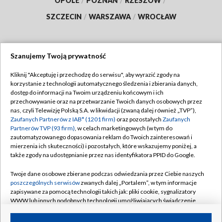
OPOLE
/
POZNAŃ
/
RZESZÓW
/
SZCZECIN
/
WARSZAWA
/
WROCŁAW
Szanujemy Twoją prywatność
Dołącz do nas:
Kliknij "Akceptuję i przechodzę do serwisu", aby wyrazić zgody na
korzystanie z technologii automatycznego śledzenia i zbierania danych,
TVP
dostęp do informacji na Twoim urządzeniu końcowym i ich
Abonament TVP
przechowywanie oraz na przetwarzanie Twoich danych osobowych przez
Regulamin TVP
nas, czyli Telewizję Polską S.A. w likwidacji (zwaną dalej również „TVP”),
Emisja w TVP
Zaufanych Partnerów z IAB* (1201 firm)
oraz pozostałych
Zaufanych
Polityka prywatności
Partnerów TVP (93 firm)
, w celach marketingowych (w tym do
Centrum informacji TVP
Moje zgody
zautomatyzowanego dopasowania reklam do Twoich zainteresowań i
mierzenia ich skuteczności) i pozostałych, które wskazujemy poniżej, a
Naziemna Telewizja Cyfrowa
Pomoc
także zgody na udostępnianie przez nas identyfikatora PPID do Google.
Sklep TVP
Biuro reklamy
Twoje dane osobowe zbierane podczas odwiedzania przez Ciebie naszych
Rada Programowa
poszczególnych serwisów
zwanych dalej „Portalem”, w tym informacje
Kontakt
zapisywane za pomocą technologii takich jak: pliki cookie, sygnalizatory
System NOS
WWW lub innych podobnych technologii umożliwiających świadczenie
dopasowanych i bezpiecznych usług, personalizację treści oraz reklam,
Informacje o nadawcy
Kanały
udostępnianie funkcji mediów społecznościowych oraz analizowanie