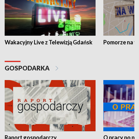
Wakacyjny Live z Telewizją Gdańsk
Pomorze na 
GOSPODARKA
Raport gospodarczy
O pracy po pr