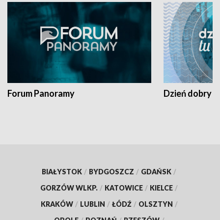
Forum Panoramy
Dzień dobry t
BIAŁYSTOK
/
BYDGOSZCZ
/
GDAŃSK
/
GORZÓW WLKP.
/
KATOWICE
/
KIELCE
/
KRAKÓW
/
LUBLIN
/
ŁÓDŹ
/
OLSZTYN
/