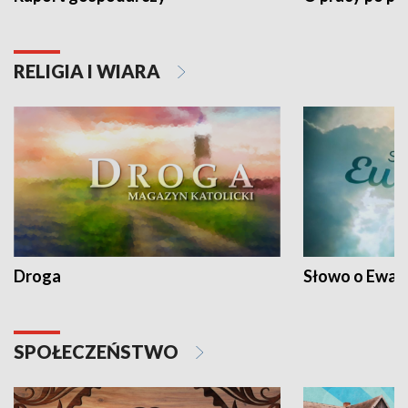
RELIGIA I WIARA
Droga
Słowo o Ewang
SPOŁECZEŃSTWO