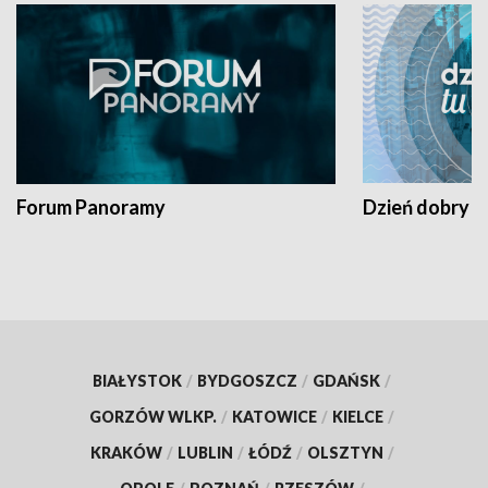
Forum Panoramy
Dzień dobry t
BIAŁYSTOK
/
BYDGOSZCZ
/
GDAŃSK
/
GORZÓW WLKP.
/
KATOWICE
/
KIELCE
/
KRAKÓW
/
LUBLIN
/
ŁÓDŹ
/
OLSZTYN
/