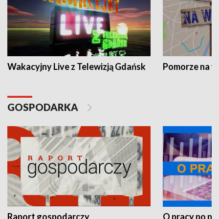
Wakacyjny Live z Telewizją Gdańsk
Pomorze na 
GOSPODARKA
Raport gospodarczy
O pracy po pr