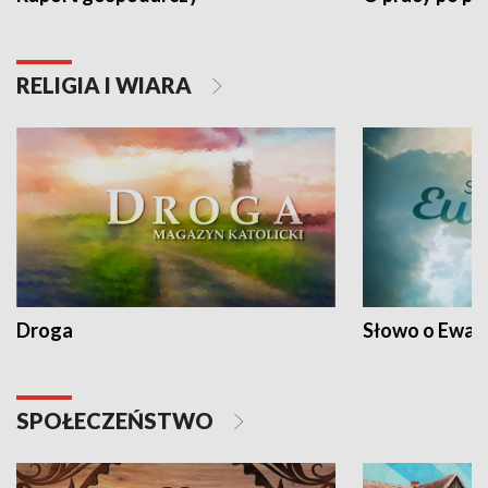
RELIGIA I WIARA
Droga
Słowo o Ewang
SPOŁECZEŃSTWO