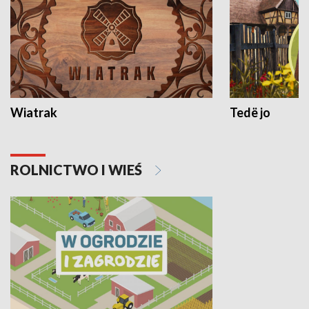
Wiatrak
Tedë jo
ROLNICTWO I WIEŚ