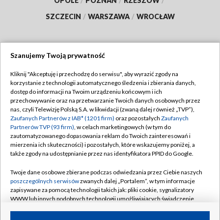
OPOLE
/
POZNAŃ
/
RZESZÓW
/
SZCZECIN
/
WARSZAWA
/
WROCŁAW
Szanujemy Twoją prywatność
Dołącz do nas:
Kliknij "Akceptuję i przechodzę do serwisu", aby wyrazić zgody na
korzystanie z technologii automatycznego śledzenia i zbierania danych,
TVP
dostęp do informacji na Twoim urządzeniu końcowym i ich
Abonament TVP
przechowywanie oraz na przetwarzanie Twoich danych osobowych przez
Regulamin TVP
nas, czyli Telewizję Polską S.A. w likwidacji (zwaną dalej również „TVP”),
Emisja w TVP
Zaufanych Partnerów z IAB* (1201 firm)
oraz pozostałych
Zaufanych
Polityka prywatności
Partnerów TVP (93 firm)
, w celach marketingowych (w tym do
Centrum informacji TVP
Moje zgody
zautomatyzowanego dopasowania reklam do Twoich zainteresowań i
mierzenia ich skuteczności) i pozostałych, które wskazujemy poniżej, a
Naziemna Telewizja Cyfrowa
Pomoc
także zgody na udostępnianie przez nas identyfikatora PPID do Google.
Sklep TVP
Biuro reklamy
Twoje dane osobowe zbierane podczas odwiedzania przez Ciebie naszych
Rada Programowa
poszczególnych serwisów
zwanych dalej „Portalem”, w tym informacje
Kontakt
zapisywane za pomocą technologii takich jak: pliki cookie, sygnalizatory
System NOS
WWW lub innych podobnych technologii umożliwiających świadczenie
dopasowanych i bezpiecznych usług, personalizację treści oraz reklam,
Informacje o nadawcy
Kanały
udostępnianie funkcji mediów społecznościowych oraz analizowanie