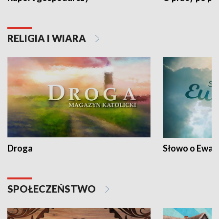
RELIGIA I WIARA
Droga
Słowo o Ewang
SPOŁECZEŃSTWO