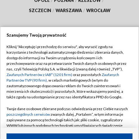
OPOLE
/
POZNAŃ
/
RZESZÓW
/
SZCZECIN
/
WARSZAWA
/
WROCŁAW
Szanujemy Twoją prywatność
Dołącz do nas:
Kliknij "Akceptuję i przechodzę do serwisu", aby wyrazić zgody na
korzystanie z technologii automatycznego śledzenia i zbierania danych,
TVP
dostęp do informacji na Twoim urządzeniu końcowym i ich
Abonament TVP
przechowywanie oraz na przetwarzanie Twoich danych osobowych przez
Regulamin TVP
nas, czyli Telewizję Polską S.A. w likwidacji (zwaną dalej również „TVP”),
Emisja w TVP
Zaufanych Partnerów z IAB* (1201 firm)
oraz pozostałych
Zaufanych
Polityka prywatności
Partnerów TVP (93 firm)
, w celach marketingowych (w tym do
Centrum informacji TVP
Moje zgody
zautomatyzowanego dopasowania reklam do Twoich zainteresowań i
mierzenia ich skuteczności) i pozostałych, które wskazujemy poniżej, a
Naziemna Telewizja Cyfrowa
Pomoc
także zgody na udostępnianie przez nas identyfikatora PPID do Google.
Sklep TVP
Biuro reklamy
Twoje dane osobowe zbierane podczas odwiedzania przez Ciebie naszych
Rada Programowa
poszczególnych serwisów
zwanych dalej „Portalem”, w tym informacje
Kontakt
zapisywane za pomocą technologii takich jak: pliki cookie, sygnalizatory
System NOS
WWW lub innych podobnych technologii umożliwiających świadczenie
dopasowanych i bezpiecznych usług, personalizację treści oraz reklam,
Informacje o nadawcy
Kanały
udostępnianie funkcji mediów społecznościowych oraz analizowanie