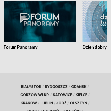
Forum Panoramy
Dzień dobry t
BIAŁYSTOK
/
BYDGOSZCZ
/
GDAŃSK
/
GORZÓW WLKP.
/
KATOWICE
/
KIELCE
/
KRAKÓW
/
LUBLIN
/
ŁÓDŹ
/
OLSZTYN
/