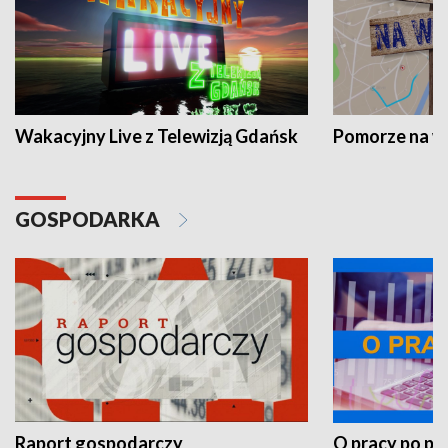
Wakacyjny Live z Telewizją Gdańsk
Pomorze na 
GOSPODARKA
Raport gospodarczy
O pracy po pr