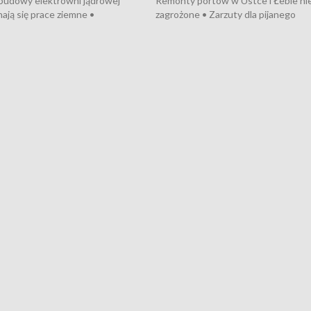
 budowy elektrowni jądrowej
Remonty portów w Ustce i Łebie ni
ają się prace ziemne •
zagrożone • Zarzuty dla pijanego
o umowę na budowę obwodnicy
kierowcy ciągnika • Protest
u Gdańskiego • Za kilka dni
poszkodowanych przez dewelopera
e ORP „Wicher” • 18 milionów
Gdyni • Milion zł dla dzieci z UCK od
a inwestycje w szkołach w Rumi
Cancer Fighters • Efekty wpisu Gdy
owie • Nowy sprzęt
Listę UNESCO • Kaszubscy kuczerz
iczny dla Puckiego Szpitala • Na
witali Tour de Pologne
znów rekordowe upały