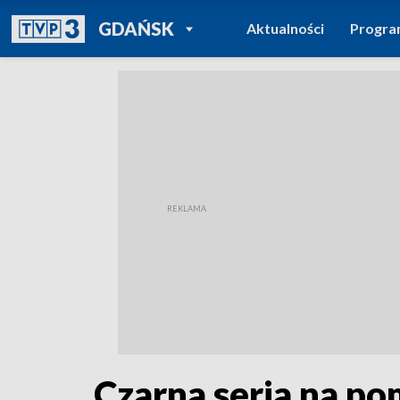
POWRÓT DO
GDAŃSK
Aktualności
Progr
TVP REGIONY
Czarna seria na p