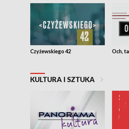
Czyżewskiego 42
Och, ta
KULTURA I SZTUKA