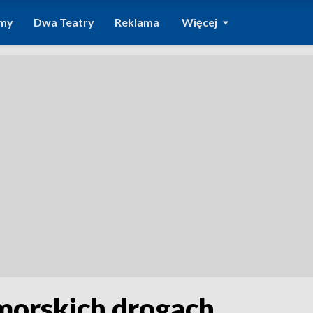
amy
Dwa Teatry
Reklama
Więcej
omorskich drogach