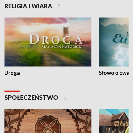
RELIGIA I WIARA
Droga
Słowo o Ewang
SPOŁECZEŃSTWO