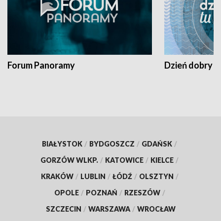
Forum Panoramy
Dzień dobry t
BIAŁYSTOK
/
BYDGOSZCZ
/
GDAŃSK
/
GORZÓW WLKP.
/
KATOWICE
/
KIELCE
/
KRAKÓW
/
LUBLIN
/
ŁÓDŹ
/
OLSZTYN
/
OPOLE
/
POZNAŃ
/
RZESZÓW
/
SZCZECIN
/
WARSZAWA
/
WROCŁAW