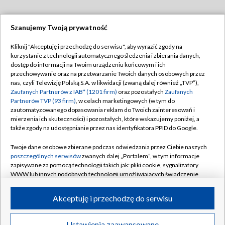
Szanujemy Twoją prywatność
Dołącz do nas:
Kliknij "Akceptuję i przechodzę do serwisu", aby wyrazić zgody na
korzystanie z technologii automatycznego śledzenia i zbierania danych,
TVP
dostęp do informacji na Twoim urządzeniu końcowym i ich
Abonament TVP
przechowywanie oraz na przetwarzanie Twoich danych osobowych przez
Regulamin TVP
nas, czyli Telewizję Polską S.A. w likwidacji (zwaną dalej również „TVP”),
Emisja w TVP
Zaufanych Partnerów z IAB* (1201 firm)
oraz pozostałych
Zaufanych
Polityka prywatności
Partnerów TVP (93 firm)
, w celach marketingowych (w tym do
Centrum informacji TVP
Moje zgody
zautomatyzowanego dopasowania reklam do Twoich zainteresowań i
mierzenia ich skuteczności) i pozostałych, które wskazujemy poniżej, a
Naziemna Telewizja Cyfrowa
Pomoc
także zgody na udostępnianie przez nas identyfikatora PPID do Google.
Sklep TVP
Biuro reklamy
Twoje dane osobowe zbierane podczas odwiedzania przez Ciebie naszych
Rada Programowa
poszczególnych serwisów
zwanych dalej „Portalem”, w tym informacje
Kontakt
zapisywane za pomocą technologii takich jak: pliki cookie, sygnalizatory
System NOS
WWW lub innych podobnych technologii umożliwiających świadczenie
dopasowanych i bezpiecznych usług, personalizację treści oraz reklam,
Informacje o nadawcy
Kanały
udostępnianie funkcji mediów społecznościowych oraz analizowanie
Akceptuję i przechodzę do serwisu
ruchu w Internecie.
Program dla prasy
©2026 Telewizja Polska S.A. w likwidacji
Biuro Reklamy
Twoje dane osobowe zbierane podczas odwiedzania przez Ciebie
Ustawienia zaawansowane