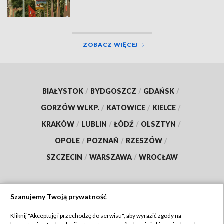
ZOBACZ WIĘCEJ
BIAŁYSTOK
/
BYDGOSZCZ
/
GDAŃSK
/
GORZÓW WLKP.
/
KATOWICE
/
KIELCE
/
KRAKÓW
/
LUBLIN
/
ŁÓDŹ
/
OLSZTYN
/
OPOLE
/
POZNAŃ
/
RZESZÓW
/
SZCZECIN
/
WARSZAWA
/
WROCŁAW
Szanujemy Twoją prywatność
Dołącz do nas:
Kliknij "Akceptuję i przechodzę do serwisu", aby wyrazić zgody na