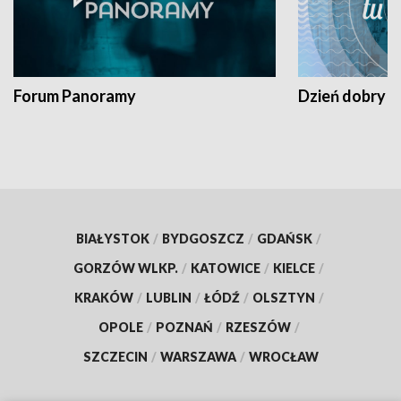
Forum Panoramy
Dzień dobry t
BIAŁYSTOK
/
BYDGOSZCZ
/
GDAŃSK
/
GORZÓW WLKP.
/
KATOWICE
/
KIELCE
/
KRAKÓW
/
LUBLIN
/
ŁÓDŹ
/
OLSZTYN
/
OPOLE
/
POZNAŃ
/
RZESZÓW
/
SZCZECIN
/
WARSZAWA
/
WROCŁAW