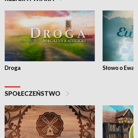
Droga
Słowo o Ewang
SPOŁECZEŃSTWO