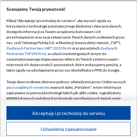
Szanujemy Twoją prywatność
Dołącz do nas:
Kliknij "Akceptuję i przechodzę do serwisu", aby wyrazić zgody na
korzystanie z technologii automatycznego śledzenia i zbierania danych,
TVP
dostęp do informacji na Twoim urządzeniu końcowym i ich
Abonament TVP
przechowywanie oraz na przetwarzanie Twoich danych osobowych przez
Regulamin TVP
nas, czyli Telewizję Polską S.A. w likwidacji (zwaną dalej również „TVP”),
Emisja w TVP
Zaufanych Partnerów z IAB* (1201 firm)
oraz pozostałych
Zaufanych
Polityka prywatności
Partnerów TVP (93 firm)
, w celach marketingowych (w tym do
Centrum informacji TVP
Moje zgody
zautomatyzowanego dopasowania reklam do Twoich zainteresowań i
mierzenia ich skuteczności) i pozostałych, które wskazujemy poniżej, a
Naziemna Telewizja Cyfrowa
Pomoc
także zgody na udostępnianie przez nas identyfikatora PPID do Google.
Sklep TVP
Biuro reklamy
Twoje dane osobowe zbierane podczas odwiedzania przez Ciebie naszych
Rada Programowa
poszczególnych serwisów
zwanych dalej „Portalem”, w tym informacje
Kontakt
zapisywane za pomocą technologii takich jak: pliki cookie, sygnalizatory
System NOS
WWW lub innych podobnych technologii umożliwiających świadczenie
dopasowanych i bezpiecznych usług, personalizację treści oraz reklam,
Informacje o nadawcy
Kanały
udostępnianie funkcji mediów społecznościowych oraz analizowanie
Akceptuję i przechodzę do serwisu
ruchu w Internecie.
Program dla prasy
©2026 Telewizja Polska S.A. w likwidacji
Biuro Reklamy
Twoje dane osobowe zbierane podczas odwiedzania przez Ciebie
Ustawienia zaawansowane
poszczególnych serwisów
na Portalu, takie jak adresy IP, identyfikatory
Ogłoszenie przetargowe