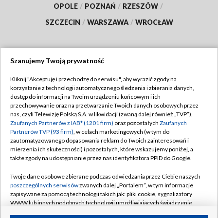
OPOLE
/
POZNAŃ
/
RZESZÓW
/
SZCZECIN
/
WARSZAWA
/
WROCŁAW
Szanujemy Twoją prywatność
Dołącz do nas:
Kliknij "Akceptuję i przechodzę do serwisu", aby wyrazić zgody na
korzystanie z technologii automatycznego śledzenia i zbierania danych,
TVP
dostęp do informacji na Twoim urządzeniu końcowym i ich
Abonament TVP
przechowywanie oraz na przetwarzanie Twoich danych osobowych przez
Regulamin TVP
nas, czyli Telewizję Polską S.A. w likwidacji (zwaną dalej również „TVP”),
Emisja w TVP
Zaufanych Partnerów z IAB* (1201 firm)
oraz pozostałych
Zaufanych
Polityka prywatności
Partnerów TVP (93 firm)
, w celach marketingowych (w tym do
Centrum informacji TVP
Moje zgody
zautomatyzowanego dopasowania reklam do Twoich zainteresowań i
mierzenia ich skuteczności) i pozostałych, które wskazujemy poniżej, a
Naziemna Telewizja Cyfrowa
Pomoc
także zgody na udostępnianie przez nas identyfikatora PPID do Google.
Sklep TVP
Biuro reklamy
Twoje dane osobowe zbierane podczas odwiedzania przez Ciebie naszych
Rada Programowa
poszczególnych serwisów
zwanych dalej „Portalem”, w tym informacje
Kontakt
zapisywane za pomocą technologii takich jak: pliki cookie, sygnalizatory
System NOS
WWW lub innych podobnych technologii umożliwiających świadczenie
dopasowanych i bezpiecznych usług, personalizację treści oraz reklam,
Informacje o nadawcy
Kanały