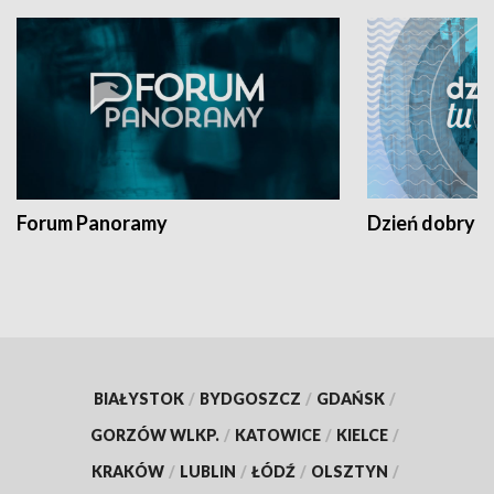
Forum Panoramy
Dzień dobry t
BIAŁYSTOK
/
BYDGOSZCZ
/
GDAŃSK
/
GORZÓW WLKP.
/
KATOWICE
/
KIELCE
/
KRAKÓW
/
LUBLIN
/
ŁÓDŹ
/
OLSZTYN
/