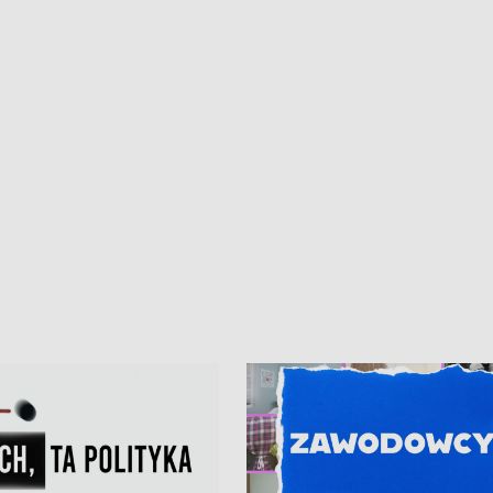
iczny dla Puckiego Szpitala • Na
witali Tour de Pologne
znów rekordowe upały