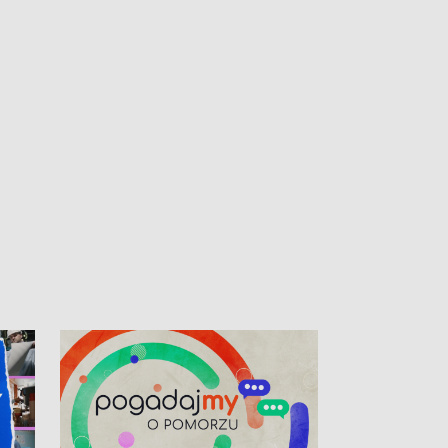
kibiców na trasie przejazdu peletonu
Tour de Pologne przez Kaszuby