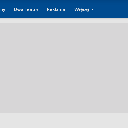
amy
Dwa Teatry
Reklama
Więcej