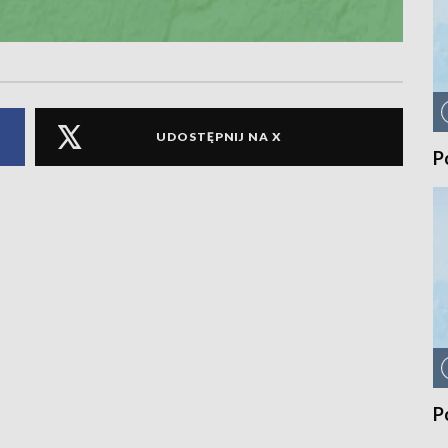
UDOSTĘPNIJ NA X
P
P