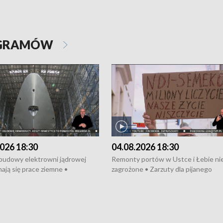
OGRAMÓW
026 18:30
04.08.2026 18:30
 budowy elektrowni jądrowej
Remonty portów w Ustce i Łebie ni
ają się prace ziemne •
zagrożone • Zarzuty dla pijanego
o umowę na budowę obwodnicy
kierowcy ciągnika • Protest
u Gdańskiego • Za kilka dni
poszkodowanych przez dewelopera
e ORP „Wicher” • 18 milionów
Gdyni • Milion zł dla dzieci z UCK od
a inwestycje w szkołach w Rumi
Cancer Fighters • Efekty wpisu Gdy
owie • Nowy sprzęt
Listę UNESCO • Kaszubscy kuczerz