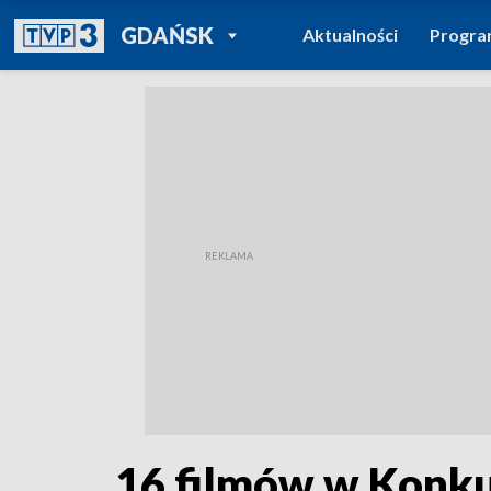
POWRÓT DO
GDAŃSK
Aktualności
Progr
TVP REGIONY
16 filmów w Konku