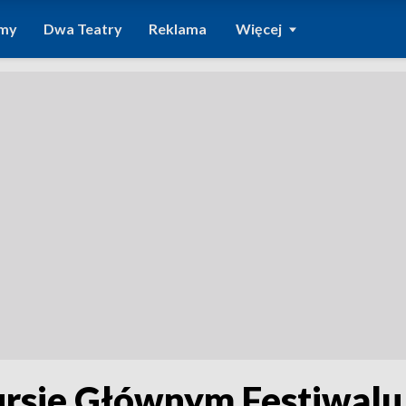
amy
Dwa Teatry
Reklama
Więcej
rsie Głównym Festiwalu