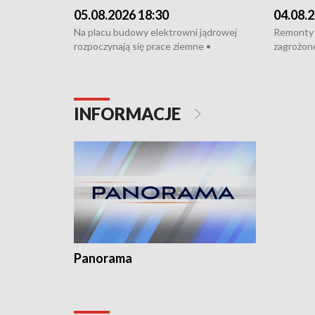
05.08.2026 18:30
04.08.2
Na placu budowy elektrowni jądrowej
Remonty 
rozpoczynają się prace ziemne •
zagrożone
Podpisano umowę na budowę obwodnicy
kierowcy 
Starogardu Gdańskiego • Za kilka dni
poszkodo
wodowanie ORP „Wicher” • 18 milionów
Gdyni • M
złotych na inwestycje w szkołach w Rumi
Cancer Fi
INFORMACJE
i Wejherowie • Nowy sprzęt
Listę UN
kardiologiczny dla Puckiego Szpitala • Na
witali To
Pomorzu znów rekordowe upały
Panorama