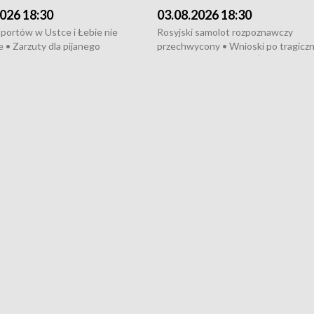
026 18:30
03.08.2026 18:30
portów w Ustce i Łebie nie
Rosyjski samolot rozpoznawczy
 • Zarzuty dla pijanego
przechwycony • Wnioski po tragicz
ciągnika • Protest
pożarze na działkach • Śledztwo po
wanych przez dewelopera w
pożarze łodzi na Motławie • Urząd M
ilion zł dla dzieci z UCK od
wraca do Słupska • Kampania społe
ghters • Efekty wpisu Gdyni na
puckiego Hospicjum • Nagrody Fest
ESCO • Kaszubscy kuczerzy
Szekspirowskiego rozdane • Tysiąc
ur de Pologne
kibiców na trasie przejazdu peleton
Tour de Pologne przez Kaszuby