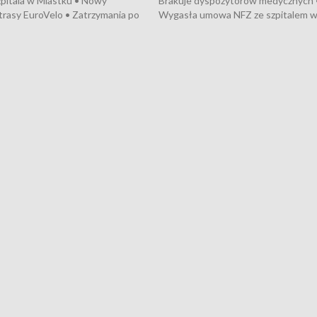
pitala w Miastku • Nowy
Brakuje dyspozytorów medycznych 
trasy EuroVelo • Zatrzymania po
Wygasła umowa NFZ ze szpitalem 
ościerzynie • Mieszkańcy
Miastku • Otwarto Morski Terminal
ą przeciwko budowie trasy
Przeładunkowy • Budowa morskiej 
wej • Kolejne konwoje
wiatrowej • Korki na gdańskich Sto
ne z Trójmiasta na Ukrainę •
Niebezpieczne zachowania na torac
ciewia na Jarmarku św.
Dziewięć nowych „trajtków” dla Gdy
• Gdynia z lat 30. w
ikonie