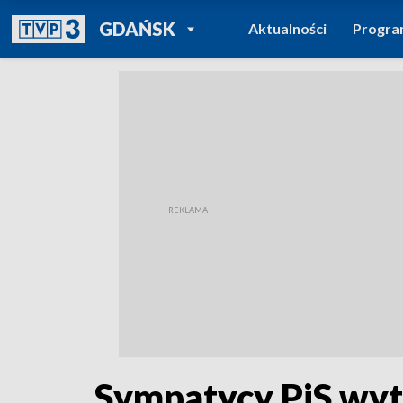
POWRÓT DO
GDAŃSK
Aktualności
Progr
TVP REGIONY
Sympatycy PiS wyt