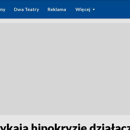
amy
Dwa Teatry
Reklama
Więcej
ykają hipokryzję działa