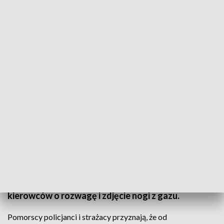
Tragiczny weekend na pomorskich drogach
To jeden z najgorszych wakacyjnych weekendów
pod względem wypadków drogowych na Pomorzu.
Tylko w niedzielę zginęły dwie osoby, a osiem
zostało poważnie rannych. W powiecie
człuchowskim na drodze krajowej 25 doszło do
kolejnego wypadku, w wyniku czego droga jest
całkowicie zablokowana. Policja apeluje do
kierowców o rozwagę i zdjęcie nogi z gazu.
Pomorscy policjanci i strażacy przyznają, że od