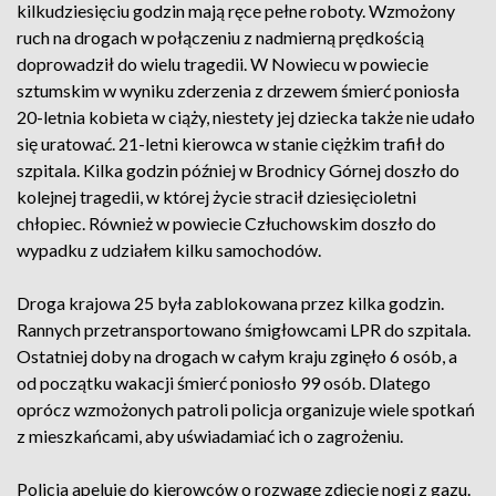
kilkudziesięciu godzin mają ręce pełne roboty. Wzmożony
ruch na drogach w połączeniu z nadmierną prędkością
doprowadził do wielu tragedii. W Nowiecu w powiecie
sztumskim w wyniku zderzenia z drzewem śmierć poniosła
20-letnia kobieta w ciąży, niestety jej dziecka także nie udało
się uratować. 21-letni kierowca w stanie ciężkim trafił do
szpitala. Kilka godzin później w Brodnicy Górnej doszło do
kolejnej tragedii, w której życie stracił dziesięcioletni
chłopiec. Również w powiecie Człuchowskim doszło do
wypadku z udziałem kilku samochodów.
Droga krajowa 25 była zablokowana przez kilka godzin.
Rannych przetransportowano śmigłowcami LPR do szpitala.
Ostatniej doby na drogach w całym kraju zginęło 6 osób, a
od początku wakacji śmierć poniosło 99 osób. Dlatego
oprócz wzmożonych patroli policja organizuje wiele spotkań
z mieszkańcami, aby uświadamiać ich o zagrożeniu.
Policja apeluje do kierowców o rozwagę zdjęcie nogi z gazu.