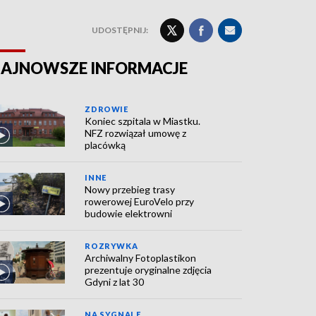
UDOSTĘPNIJ:
AJNOWSZE INFORMACJE
ZDROWIE
Koniec szpitala w Miastku.
NFZ rozwiązał umowę z
placówką
INNE
Nowy przebieg trasy
rowerowej EuroVelo przy
budowie elektrowni
ROZRYWKA
Archiwalny Fotoplastikon
prezentuje oryginalne zdjęcia
Gdyni z lat 30
NA SYGNALE