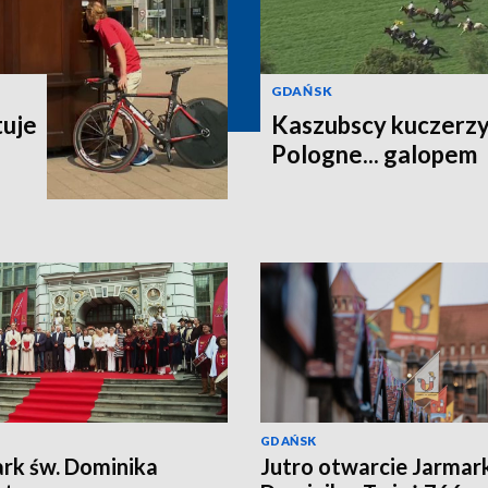
GDAŃSK
tuje
Kaszubscy kuczerzy 
Pologne... galopem
GDAŃSK
rk św. Dominika
Jutro otwarcie Jarmar