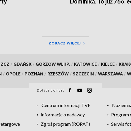
rty
Dominika. To już 766. e
ZOBACZ WIĘCEJ
SZCZ
/
GDAŃSK
/
GORZÓW WLKP.
/
KATOWICE
/
KIELCE
/
KRA
N
/
OPOLE
/
POZNAŃ
/
RZESZÓW
/
SZCZECIN
/
WARSZAWA
/
W
Dołącz do nas:
Centrum informacji TVP
Naziemna
Informacje o nadawcy
Program d
zetargowe
Zgłoś program (ROPAT)
Serwis fo