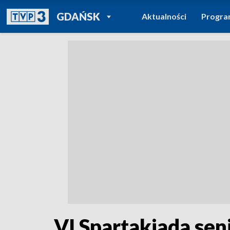
POWRÓT DO
GDAŃSK
Aktualności
Progr
TVP REGIONY
VI Spartakiada se