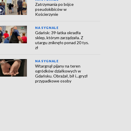
Zatrzymania po bójce
pseudokibiców w
Kościerzynie
NA SYGNALE
Gdańsk: 39-latka okradła
sklep, którym zarządzała. Z
utargu zniknęło ponad 20 tys.
zł
NA SYGNALE
Wtargnął pijany na teren
ogródków działkowych w
Gdańsku. Obrażał, bił i...gryzł
przypadkowe osoby