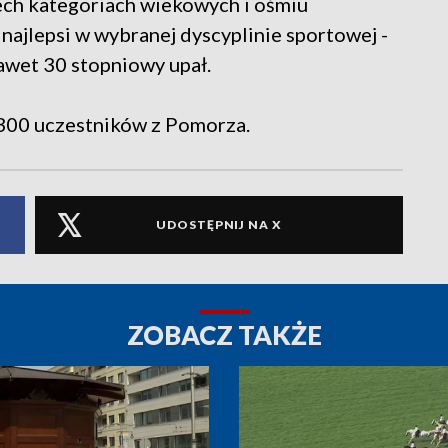
zech kategoriach wiekowych i ośmiu
 najlepsi w wybranej dyscyplinie sportowej -
awet 30 stopniowy upał.
 300 uczestników z Pomorza.
UDOSTĘPNIJ NA X
ZOBACZ TAKŻE