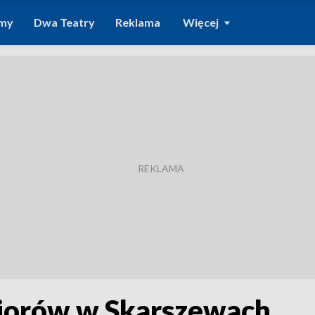
amy
Dwa Teatry
Reklama
Więcej
niorów w Skarszewach