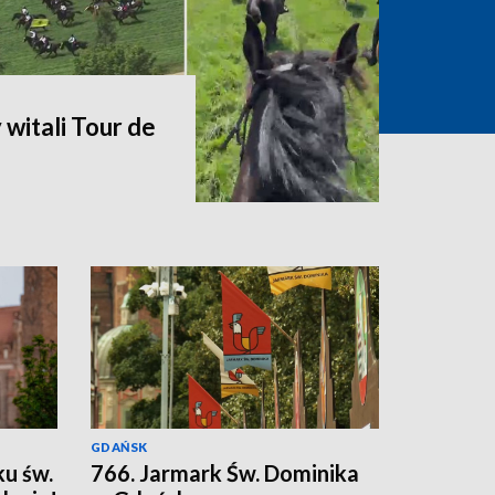
witali Tour de
GDAŃSK
ku św.
766. Jarmark Św. Dominika