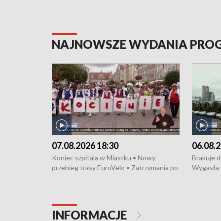
NAJNOWSZE WYDANIA PR
07.08.2026 18:30
06.08.2
Koniec szpitala w Miastku • Nowy
Brakuje 
przebieg trasy EuroVelo • Zatrzymania po
Wygasła 
bójce w Kościerzynie • Mieszkańcy
Miastku 
protestują przeciwko budowie trasy
Przeładu
tramwajowej • Kolejne konwoje
wiatrowej
humanitarne z Trójmiasta na Ukrainę •
Niebezpie
INFORMACJE
Święto Kociewia na Jarmarku św.
Dziewięć 