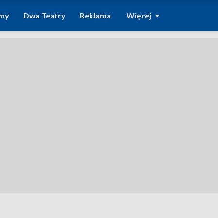
amy
Dwa Teatry
Reklama
Więcej