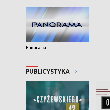
Dominika • Gdynia z lat 30. w
fotoplastikonie
Panorama
PUBLICYSTYKA