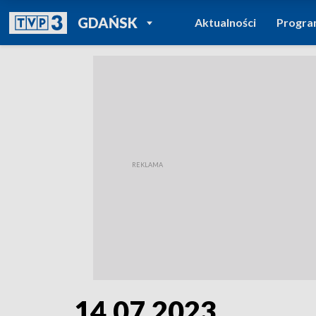
POWRÓT DO
GDAŃSK
Aktualności
Progr
TVP REGIONY
14.07.2023