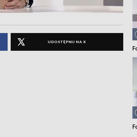
UDOSTĘPNIJ NA X
F
F