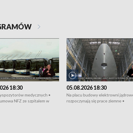
OGRAMÓW
026 18:30
05.08.2026 18:30
dyspozytorów medycznych •
Na placu budowy elektrowni jądrow
umowa NFZ ze szpitalem w
rozpoczynają się prace ziemne •
• Otwarto Morski Terminal
Podpisano umowę na budowę obwo
nkowy • Budowa morskiej farmy
Starogardu Gdańskiego • Za kilka dn
 • Korki na gdańskich Stogach •
wodowanie ORP „Wicher” • 18 mili
czne zachowania na torach •
złotych na inwestycje w szkołach w
nowych „trajtków” dla Gdyni
i Wejherowie • Nowy sprzęt