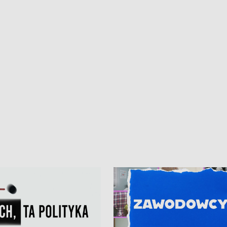
kardiologiczny dla Puckiego Szpitala
Pomorzu znów rekordowe upały