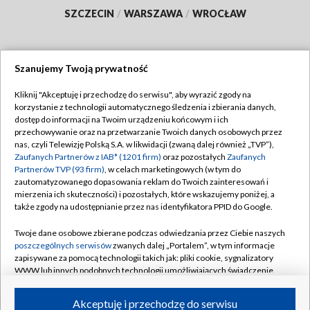
SZCZECIN
/
WARSZAWA
/
WROCŁAW
Szanujemy Twoją prywatność
Dołącz do nas:
Kliknij "Akceptuję i przechodzę do serwisu", aby wyrazić zgody na
korzystanie z technologii automatycznego śledzenia i zbierania danych,
TVP
dostęp do informacji na Twoim urządzeniu końcowym i ich
Abonament TVP
przechowywanie oraz na przetwarzanie Twoich danych osobowych przez
Regulamin TVP
nas, czyli Telewizję Polską S.A. w likwidacji (zwaną dalej również „TVP”),
Emisja w TVP
Zaufanych Partnerów z IAB* (1201 firm)
oraz pozostałych
Zaufanych
Polityka prywatności
Partnerów TVP (93 firm)
, w celach marketingowych (w tym do
Centrum informacji TVP
Moje zgody
zautomatyzowanego dopasowania reklam do Twoich zainteresowań i
mierzenia ich skuteczności) i pozostałych, które wskazujemy poniżej, a
Naziemna Telewizja Cyfrowa
Pomoc
także zgody na udostępnianie przez nas identyfikatora PPID do Google.
Sklep TVP
Biuro reklamy
Twoje dane osobowe zbierane podczas odwiedzania przez Ciebie naszych
Rada Programowa
poszczególnych serwisów
zwanych dalej „Portalem”, w tym informacje
Kontakt
zapisywane za pomocą technologii takich jak: pliki cookie, sygnalizatory
System NOS
WWW lub innych podobnych technologii umożliwiających świadczenie
dopasowanych i bezpiecznych usług, personalizację treści oraz reklam,
Informacje o nadawcy
Kanały
udostępnianie funkcji mediów społecznościowych oraz analizowanie
Akceptuję i przechodzę do serwisu
ruchu w Internecie.
Program dla prasy