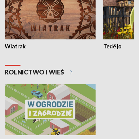
Wiatrak
Tedë jo
ROLNICTWO I WIEŚ