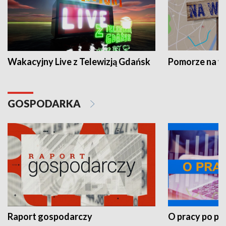
Wakacyjny Live z Telewizją Gdańsk
Pomorze na 
GOSPODARKA
Raport gospodarczy
O pracy po pr