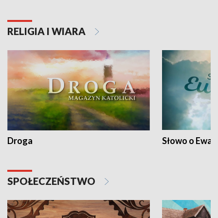
RELIGIA I WIARA
Droga
Słowo o Ewang
SPOŁECZEŃSTWO