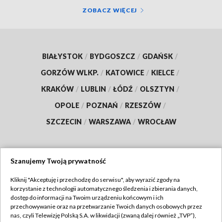
ZOBACZ WIĘCEJ
BIAŁYSTOK
/
BYDGOSZCZ
/
GDAŃSK
/
GORZÓW WLKP.
/
KATOWICE
/
KIELCE
/
KRAKÓW
/
LUBLIN
/
ŁÓDŹ
/
OLSZTYN
/
OPOLE
/
POZNAŃ
/
RZESZÓW
/
SZCZECIN
/
WARSZAWA
/
WROCŁAW
Szanujemy Twoją prywatność
Dołącz do nas:
Kliknij "Akceptuję i przechodzę do serwisu", aby wyrazić zgody na
korzystanie z technologii automatycznego śledzenia i zbierania danych,
TVP
dostęp do informacji na Twoim urządzeniu końcowym i ich
Abonament TVP
przechowywanie oraz na przetwarzanie Twoich danych osobowych przez
Regulamin TVP
nas, czyli Telewizję Polską S.A. w likwidacji (zwaną dalej również „TVP”),