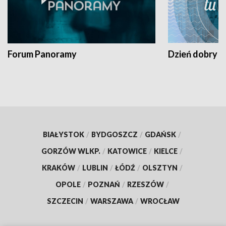
Forum Panoramy
Dzień dobry t
BIAŁYSTOK
/
BYDGOSZCZ
/
GDAŃSK
/
GORZÓW WLKP.
/
KATOWICE
/
KIELCE
/
KRAKÓW
/
LUBLIN
/
ŁÓDŹ
/
OLSZTYN
/
OPOLE
/
POZNAŃ
/
RZESZÓW
/
SZCZECIN
/
WARSZAWA
/
WROCŁAW