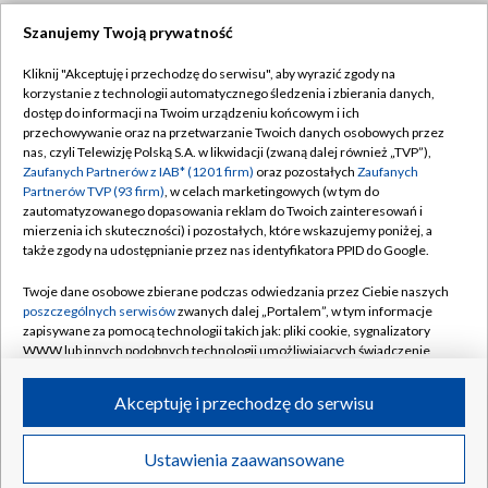
Szanujemy Twoją prywatność
Dołącz do nas:
Kliknij "Akceptuję i przechodzę do serwisu", aby wyrazić zgody na
korzystanie z technologii automatycznego śledzenia i zbierania danych,
TVP
dostęp do informacji na Twoim urządzeniu końcowym i ich
Abonament TVP
przechowywanie oraz na przetwarzanie Twoich danych osobowych przez
Regulamin TVP
nas, czyli Telewizję Polską S.A. w likwidacji (zwaną dalej również „TVP”),
Emisja w TVP
Zaufanych Partnerów z IAB* (1201 firm)
oraz pozostałych
Zaufanych
Polityka prywatności
Partnerów TVP (93 firm)
, w celach marketingowych (w tym do
Centrum informacji TVP
Moje zgody
zautomatyzowanego dopasowania reklam do Twoich zainteresowań i
mierzenia ich skuteczności) i pozostałych, które wskazujemy poniżej, a
Naziemna Telewizja Cyfrowa
Pomoc
także zgody na udostępnianie przez nas identyfikatora PPID do Google.
Sklep TVP
Biuro reklamy
Twoje dane osobowe zbierane podczas odwiedzania przez Ciebie naszych
Rada Programowa
poszczególnych serwisów
zwanych dalej „Portalem”, w tym informacje
Kontakt
zapisywane za pomocą technologii takich jak: pliki cookie, sygnalizatory
System NOS
WWW lub innych podobnych technologii umożliwiających świadczenie
dopasowanych i bezpiecznych usług, personalizację treści oraz reklam,
Informacje o nadawcy
Kanały
udostępnianie funkcji mediów społecznościowych oraz analizowanie
Akceptuję i przechodzę do serwisu
ruchu w Internecie.
Program dla prasy
©2026 Telewizja Polska S.A. w likwidacji
Biuro Reklamy
Twoje dane osobowe zbierane podczas odwiedzania przez Ciebie
Ustawienia zaawansowane
poszczególnych serwisów
na Portalu, takie jak adresy IP, identyfikatory
Ogłoszenie przetargowe