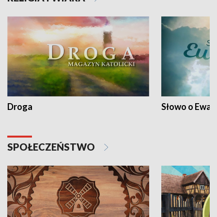
Droga
Słowo o Ewang
SPOŁECZEŃSTWO