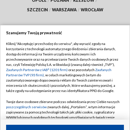
OPOLE
/
POZNAŃ
/
RZESZÓW
/
SZCZECIN
/
WARSZAWA
/
WROCŁAW
Szanujemy Twoją prywatność
Dołącz do nas:
Kliknij "Akceptuję i przechodzę do serwisu", aby wyrazić zgody na
korzystanie z technologii automatycznego śledzenia i zbierania danych,
TVP
dostęp do informacji na Twoim urządzeniu końcowym i ich
Abonament TVP
przechowywanie oraz na przetwarzanie Twoich danych osobowych przez
Regulamin TVP
nas, czyli Telewizję Polską S.A. w likwidacji (zwaną dalej również „TVP”),
Emisja w TVP
Zaufanych Partnerów z IAB* (1201 firm)
oraz pozostałych
Zaufanych
Polityka prywatności
Partnerów TVP (93 firm)
, w celach marketingowych (w tym do
Centrum informacji TVP
Moje zgody
zautomatyzowanego dopasowania reklam do Twoich zainteresowań i
mierzenia ich skuteczności) i pozostałych, które wskazujemy poniżej, a
Naziemna Telewizja Cyfrowa
Pomoc
także zgody na udostępnianie przez nas identyfikatora PPID do Google.
Sklep TVP
Biuro reklamy
Twoje dane osobowe zbierane podczas odwiedzania przez Ciebie naszych
Rada Programowa
poszczególnych serwisów
zwanych dalej „Portalem”, w tym informacje
Kontakt
zapisywane za pomocą technologii takich jak: pliki cookie, sygnalizatory
System NOS
WWW lub innych podobnych technologii umożliwiających świadczenie
dopasowanych i bezpiecznych usług, personalizację treści oraz reklam,
Informacje o nadawcy
Kanały
udostępnianie funkcji mediów społecznościowych oraz analizowanie