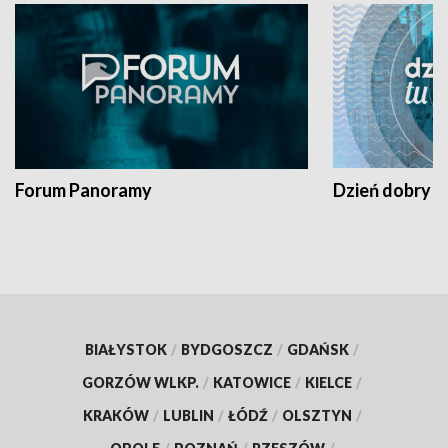
Forum Panoramy
Dzień dobry t
BIAŁYSTOK
/
BYDGOSZCZ
/
GDAŃSK
/
GORZÓW WLKP.
/
KATOWICE
/
KIELCE
/
KRAKÓW
/
LUBLIN
/
ŁÓDŹ
/
OLSZTYN
/