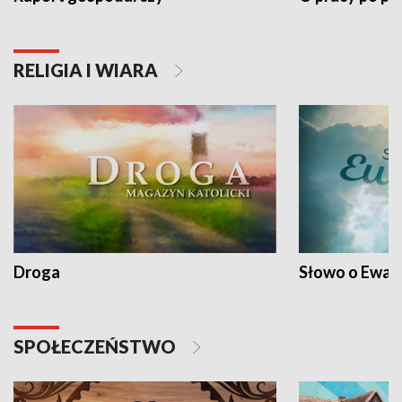
RELIGIA I WIARA
Droga
Słowo o Ewang
SPOŁECZEŃSTWO