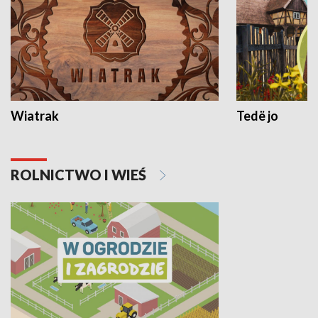
Wiatrak
Tedë jo
ROLNICTWO I WIEŚ