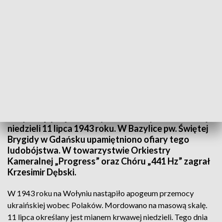
„Litania Wołyńska” pod batutą Krzesimira Dębskiego
Rozpoczęły się obchody 80. rocznicy tzw. krwawej
niedzieli 11 lipca 1943 roku. W Bazylice pw. Świętej
Brygidy w Gdańsku upamiętniono ofiary tego
ludobójstwa. W towarzystwie Orkiestry
Kameralnej „Progress” oraz Chóru „441 Hz” zagrał
Krzesimir Dębski.
W 1943 roku na Wołyniu nastąpiło apogeum przemocy
ukraińskiej wobec Polaków. Mordowano na masową skalę.
11 lipca określany jest mianem krwawej niedzieli. Tego dnia