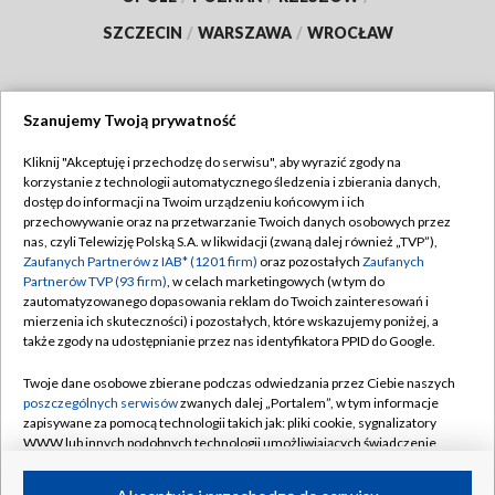
SZCZECIN
/
WARSZAWA
/
WROCŁAW
Szanujemy Twoją prywatność
Dołącz do nas:
Kliknij "Akceptuję i przechodzę do serwisu", aby wyrazić zgody na
korzystanie z technologii automatycznego śledzenia i zbierania danych,
TVP
dostęp do informacji na Twoim urządzeniu końcowym i ich
Abonament TVP
przechowywanie oraz na przetwarzanie Twoich danych osobowych przez
Regulamin TVP
nas, czyli Telewizję Polską S.A. w likwidacji (zwaną dalej również „TVP”),
Emisja w TVP
Polityka prywatności
Zaufanych Partnerów z IAB* (1201 firm)
oraz pozostałych
Zaufanych
Partnerów TVP (93 firm)
, w celach marketingowych (w tym do
Centrum informacji TVP
Moje zgody
zautomatyzowanego dopasowania reklam do Twoich zainteresowań i
mierzenia ich skuteczności) i pozostałych, które wskazujemy poniżej, a
Naziemna Telewizja Cyfrowa
Pomoc
także zgody na udostępnianie przez nas identyfikatora PPID do Google.
Sklep TVP
Biuro reklamy
Twoje dane osobowe zbierane podczas odwiedzania przez Ciebie naszych
Rada Programowa
Kontakt
poszczególnych serwisów
zwanych dalej „Portalem”, w tym informacje
zapisywane za pomocą technologii takich jak: pliki cookie, sygnalizatory
System NOS
WWW lub innych podobnych technologii umożliwiających świadczenie
dopasowanych i bezpiecznych usług, personalizację treści oraz reklam,
Informacje o nadawcy
Kanały
udostępnianie funkcji mediów społecznościowych oraz analizowanie