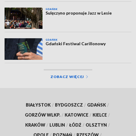
GDAŃSK
Sulęczyno proponuje Jazz w Lesie
GDAŃSK
Gdański Festiwal Carillonowy
ZOBACZ WIĘCEJ
BIAŁYSTOK
/
BYDGOSZCZ
/
GDAŃSK
/
GORZÓW WLKP.
/
KATOWICE
/
KIELCE
/
KRAKÓW
/
LUBLIN
/
ŁÓDŹ
/
OLSZTYN
/
OPOLE
/
POZNAŃ
/
RZESZÓW
/