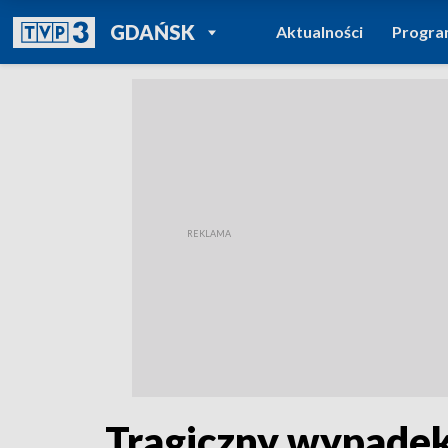
POWRÓT DO
GDAŃSK
Aktualności
Progr
TVP REGIONY
Tragiczny wypade