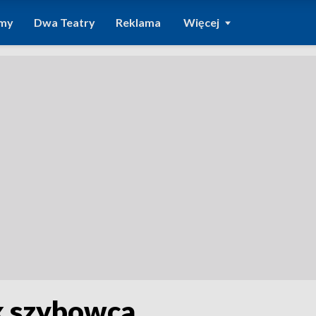
amy
Dwa Teatry
Reklama
Więcej
k szybowca