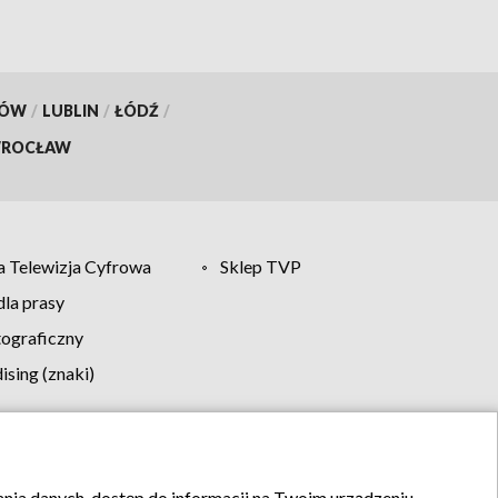
KÓW
/
LUBLIN
/
ŁÓDŹ
/
ROCŁAW
 Telewizja Cyfrowa
Sklep TVP
la prasy
tograficzny
sing (znaki)
klamy
Kontakt
rania danych, dostęp do informacji na Twoim urządzeniu