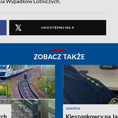
nia Wypadków Lotniczych.
UDOSTĘPNIJ NA X
ZOBACZ TAKŻE
GDAŃSK
ych
Kieszonkowcy na Ja