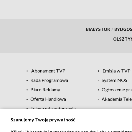
BIAŁYSTOK
/
BYDGO
OLSZTY
Abonament TVP
Emisja w TVP
Rada Programowa
System NOS
Biuro Reklamy
Ogłoszenie pr
Oferta Handlowa
Akademia Tele
Telegazeta ogłoszenia
Szanujemy Twoją prywatność
Regulamin TVP
Kliknij "Akceptuję i przechodzę do serwisu", aby wyrazić zg