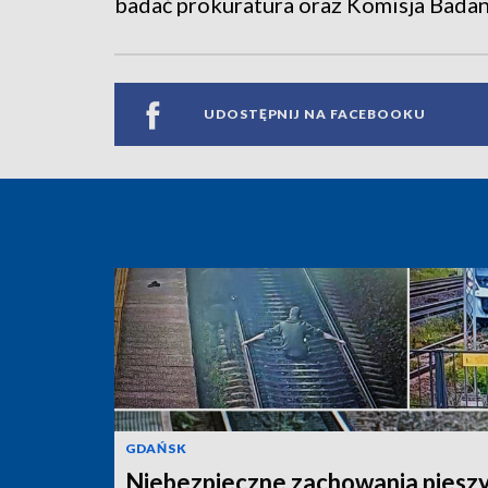
badać prokuratura oraz Komisja Bada
UDOSTĘPNIJ NA FACEBOOKU
GDAŃSK
Niebezpieczne zachowania piesz