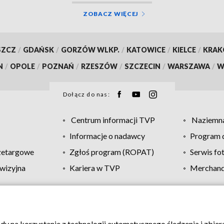
ZOBACZ WIĘCEJ
SZCZ
/
GDAŃSK
/
GORZÓW WLKP.
/
KATOWICE
/
KIELCE
/
KRA
N
/
OPOLE
/
POZNAŃ
/
RZESZÓW
/
SZCZECIN
/
WARSZAWA
/
W
Dołącz do nas:
Centrum informacji TVP
Naziemna
Informacje o nadawcy
Program d
zetargowe
Zgłoś program (ROPAT)
Serwis fo
wizyjna
Kariera w TVP
Merchandi
Polityka prywatności
Moje zgody
Pomoc
Biuro re
ody na korzystanie z technologii automatycznego śledzenia i zbie