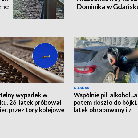
zne
Dominika w Gdańsku.
GDAŃSK
telny wypadek w
Wspólnie pili alkohol...a
ku. 26-latek próbował
potem doszło do bójki.
iec przez tory kolejowe
latek obrabowany i z
obrażeniami głowy