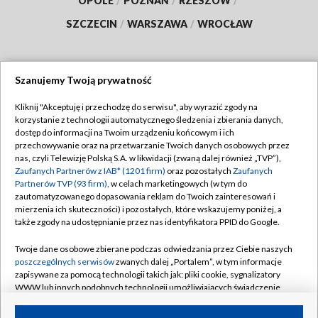
OPOLE
/
POZNAŃ
/
RZESZÓW
/
SZCZECIN
/
WARSZAWA
/
WROCŁAW
Szanujemy Twoją prywatność
Dołącz do nas:
Kliknij "Akceptuję i przechodzę do serwisu", aby wyrazić zgody na
korzystanie z technologii automatycznego śledzenia i zbierania danych,
TVP
dostęp do informacji na Twoim urządzeniu końcowym i ich
Abonament TVP
przechowywanie oraz na przetwarzanie Twoich danych osobowych przez
Regulamin TVP
nas, czyli Telewizję Polską S.A. w likwidacji (zwaną dalej również „TVP”),
Emisja w TVP
Zaufanych Partnerów z IAB* (1201 firm)
oraz pozostałych
Zaufanych
Polityka prywatności
Partnerów TVP (93 firm)
, w celach marketingowych (w tym do
Centrum informacji TVP
Moje zgody
zautomatyzowanego dopasowania reklam do Twoich zainteresowań i
mierzenia ich skuteczności) i pozostałych, które wskazujemy poniżej, a
Naziemna Telewizja Cyfrowa
Pomoc
także zgody na udostępnianie przez nas identyfikatora PPID do Google.
Sklep TVP
Biuro reklamy
Twoje dane osobowe zbierane podczas odwiedzania przez Ciebie naszych
Rada Programowa
poszczególnych serwisów
zwanych dalej „Portalem”, w tym informacje
Kontakt
zapisywane za pomocą technologii takich jak: pliki cookie, sygnalizatory
System NOS
WWW lub innych podobnych technologii umożliwiających świadczenie
dopasowanych i bezpiecznych usług, personalizację treści oraz reklam,
Informacje o nadawcy
Kanały
udostępnianie funkcji mediów społecznościowych oraz analizowanie