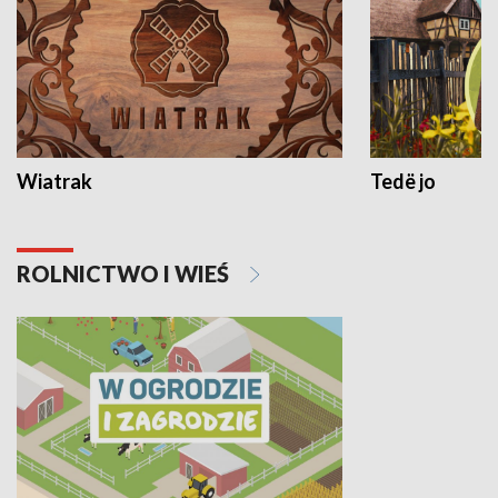
Wiatrak
Tedë jo
ROLNICTWO I WIEŚ