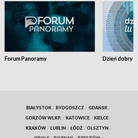
Forum Panoramy
Dzień dobry t
BIAŁYSTOK
/
BYDGOSZCZ
/
GDAŃSK
/
GORZÓW WLKP.
/
KATOWICE
/
KIELCE
/
KRAKÓW
/
LUBLIN
/
ŁÓDŹ
/
OLSZTYN
/