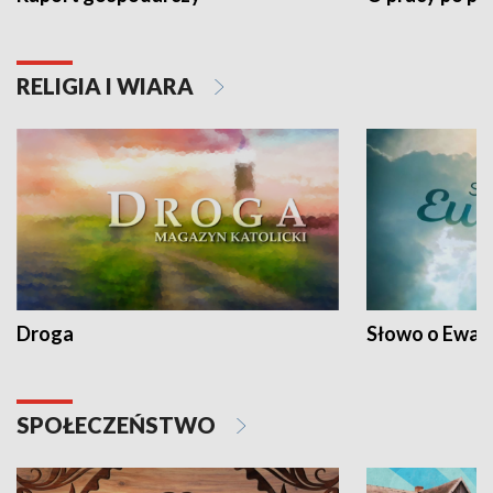
RELIGIA I WIARA
Droga
Słowo o Ewang
SPOŁECZEŃSTWO