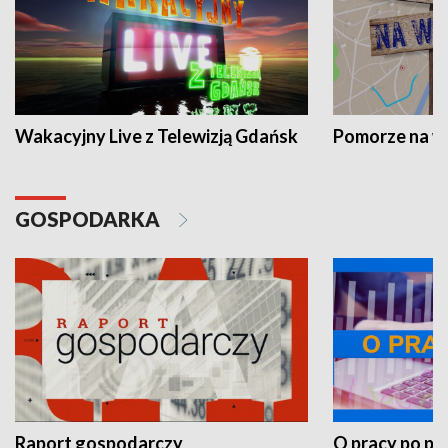
Wakacyjny Live z Telewizją Gdańsk
Pomorze na 
GOSPODARKA
Raport gospodarczy
O pracy po pr