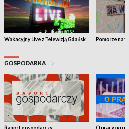
Wakacyjny Live z Telewizją Gdańsk
Pomorze na 
GOSPODARKA
Raport gospodarczy
O pracy po pr