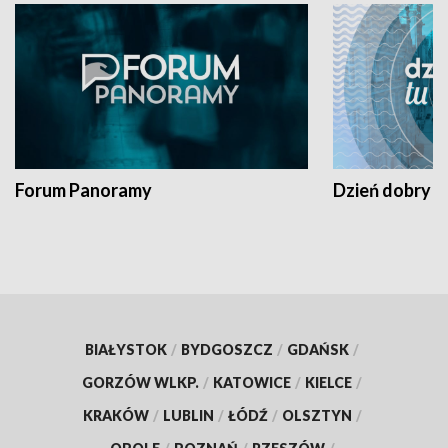
Forum Panoramy
Dzień dobry t
BIAŁYSTOK
/
BYDGOSZCZ
/
GDAŃSK
/
GORZÓW WLKP.
/
KATOWICE
/
KIELCE
/
KRAKÓW
/
LUBLIN
/
ŁÓDŹ
/
OLSZTYN
/