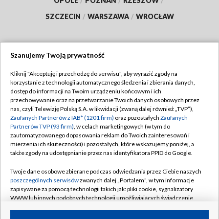
OPOLE
/
POZNAŃ
/
RZESZÓW
/
SZCZECIN
/
WARSZAWA
/
WROCŁAW
Szanujemy Twoją prywatność
Dołącz do nas:
Kliknij "Akceptuję i przechodzę do serwisu", aby wyrazić zgody na
korzystanie z technologii automatycznego śledzenia i zbierania danych,
TVP
dostęp do informacji na Twoim urządzeniu końcowym i ich
Abonament TVP
przechowywanie oraz na przetwarzanie Twoich danych osobowych przez
Regulamin TVP
nas, czyli Telewizję Polską S.A. w likwidacji (zwaną dalej również „TVP”),
Emisja w TVP
Zaufanych Partnerów z IAB* (1201 firm)
oraz pozostałych
Zaufanych
Polityka prywatności
Partnerów TVP (93 firm)
, w celach marketingowych (w tym do
Centrum informacji TVP
Moje zgody
zautomatyzowanego dopasowania reklam do Twoich zainteresowań i
mierzenia ich skuteczności) i pozostałych, które wskazujemy poniżej, a
Naziemna Telewizja Cyfrowa
Pomoc
także zgody na udostępnianie przez nas identyfikatora PPID do Google.
Sklep TVP
Biuro reklamy
Twoje dane osobowe zbierane podczas odwiedzania przez Ciebie naszych
Rada Programowa
poszczególnych serwisów
zwanych dalej „Portalem”, w tym informacje
Kontakt
zapisywane za pomocą technologii takich jak: pliki cookie, sygnalizatory
System NOS
WWW lub innych podobnych technologii umożliwiających świadczenie
dopasowanych i bezpiecznych usług, personalizację treści oraz reklam,
Informacje o nadawcy
Kanały
udostępnianie funkcji mediów społecznościowych oraz analizowanie