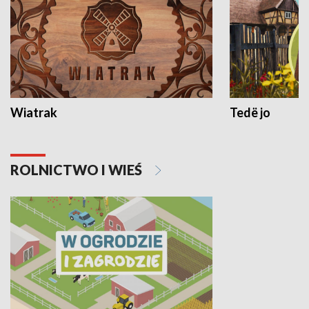
Wiatrak
Tedë jo
ROLNICTWO I WIEŚ