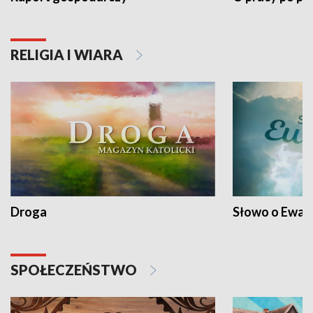
RELIGIA I WIARA
Droga
Słowo o Ewang
SPOŁECZEŃSTWO