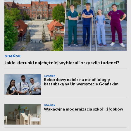
GDAŃSK
Jakie kierunki najchętniej wybierali przyszli studenci?
GDAŃSK
Rekordowy nabór na etnofilologię
kaszubską na Uniwersytecie Gdańskim
GDAŃSK
Wakacyjna modernizacja szkół i żłobków