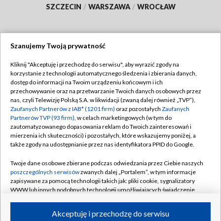
SZCZECIN
/
WARSZAWA
/
WROCŁAW
Szanujemy Twoją prywatność
Dołącz do nas:
Kliknij "Akceptuję i przechodzę do serwisu", aby wyrazić zgody na
korzystanie z technologii automatycznego śledzenia i zbierania danych,
TVP
dostęp do informacji na Twoim urządzeniu końcowym i ich
Abonament TVP
przechowywanie oraz na przetwarzanie Twoich danych osobowych przez
Regulamin TVP
nas, czyli Telewizję Polską S.A. w likwidacji (zwaną dalej również „TVP”),
Emisja w TVP
Polityka prywatności
Zaufanych Partnerów z IAB* (1201 firm)
oraz pozostałych
Zaufanych
Partnerów TVP (93 firm)
, w celach marketingowych (w tym do
Centrum informacji TVP
Moje zgody
zautomatyzowanego dopasowania reklam do Twoich zainteresowań i
mierzenia ich skuteczności) i pozostałych, które wskazujemy poniżej, a
Naziemna Telewizja Cyfrowa
Pomoc
także zgody na udostępnianie przez nas identyfikatora PPID do Google.
Sklep TVP
Biuro reklamy
Twoje dane osobowe zbierane podczas odwiedzania przez Ciebie naszych
Rada Programowa
Kontakt
poszczególnych serwisów
zwanych dalej „Portalem”, w tym informacje
zapisywane za pomocą technologii takich jak: pliki cookie, sygnalizatory
System NOS
WWW lub innych podobnych technologii umożliwiających świadczenie
dopasowanych i bezpiecznych usług, personalizację treści oraz reklam,
Informacje o nadawcy
Kanały
udostępnianie funkcji mediów społecznościowych oraz analizowanie
Akceptuję i przechodzę do serwisu
ruchu w Internecie.
Program dla prasy