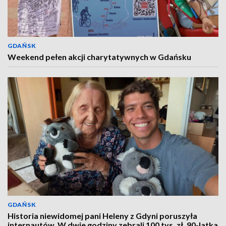
GDAŃSK
Weekend pełen akcji charytatywnych w Gdańsku
GDAŃSK
Historia niewidomej pani Heleny z Gdyni poruszyła
internautów. W dwie godziny zebrali 100 tys. zł. 90-latka