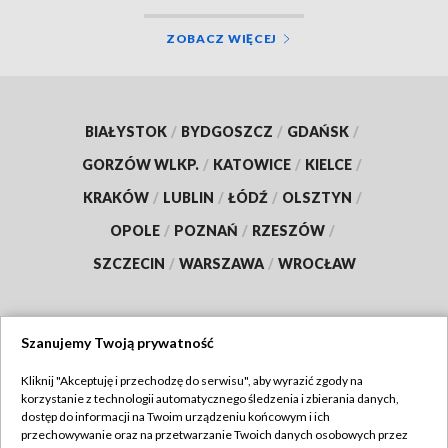
ZOBACZ WIĘCEJ
BIAŁYSTOK
/
BYDGOSZCZ
/
GDAŃSK
/
GORZÓW WLKP.
/
KATOWICE
/
KIELCE
/
KRAKÓW
/
LUBLIN
/
ŁÓDŹ
/
OLSZTYN
/
OPOLE
/
POZNAŃ
/
RZESZÓW
/
SZCZECIN
/
WARSZAWA
/
WROCŁAW
Szanujemy Twoją prywatność
Dołącz do nas:
Kliknij "Akceptuję i przechodzę do serwisu", aby wyrazić zgody na
korzystanie z technologii automatycznego śledzenia i zbierania danych,
TVP
dostęp do informacji na Twoim urządzeniu końcowym i ich
Abonament TVP
przechowywanie oraz na przetwarzanie Twoich danych osobowych przez
Regulamin TVP