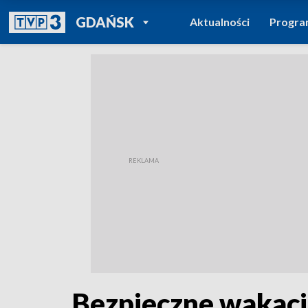
POWRÓT DO
GDAŃSK
Aktualności
Progr
TVP REGIONY
Bezpieczne wakac