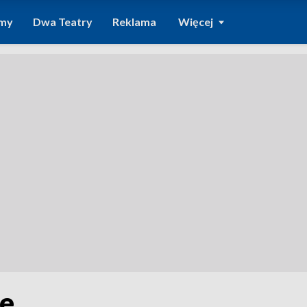
amy
Dwa Teatry
Reklama
Więcej
je