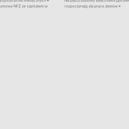
dyspozytorów medycznych •
Na placu budowy elektrowni jądrow
umowa NFZ ze szpitalem w
rozpoczynają się prace ziemne •
• Otwarto Morski Terminal
Podpisano umowę na budowę obwo
nkowy • Budowa morskiej farmy
Starogardu Gdańskiego • Za kilka dn
 • Korki na gdańskich Stogach •
wodowanie ORP „Wicher” • 18 mili
czne zachowania na torach •
złotych na inwestycje w szkołach w
nowych „trajtków” dla Gdyni
i Wejherowie • Nowy sprzęt
kardiologiczny dla Puckiego Szpitala
Pomorzu znów rekordowe upały