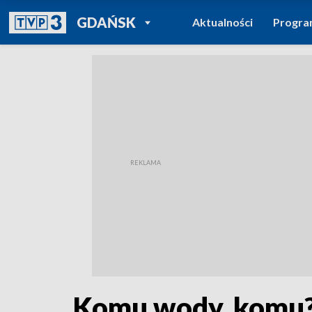
POWRÓT DO
GDAŃSK
Aktualności
Progr
TVP REGIONY
Komu wody, komu