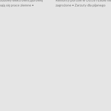
 budowy elektrowni jądrowej
Remonty portów w Ustce i Łebie ni
ają się prace ziemne •
zagrożone • Zarzuty dla pijanego
o umowę na budowę obwodnicy
kierowcy ciągnika • Protest
u Gdańskiego • Za kilka dni
poszkodowanych przez dewelopera
e ORP „Wicher” • 18 milionów
Gdyni • Milion zł dla dzieci z UCK od
a inwestycje w szkołach w Rumi
Cancer Fighters • Efekty wpisu Gdy
owie • Nowy sprzęt
Listę UNESCO • Kaszubscy kuczerz
iczny dla Puckiego Szpitala • Na
witali Tour de Pologne
znów rekordowe upały