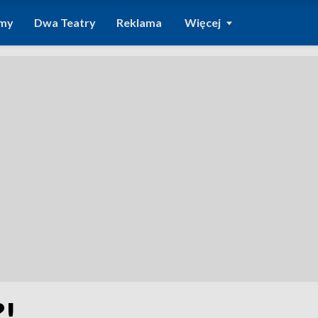
amy
Dwa Teatry
Reklama
Więcej
?!