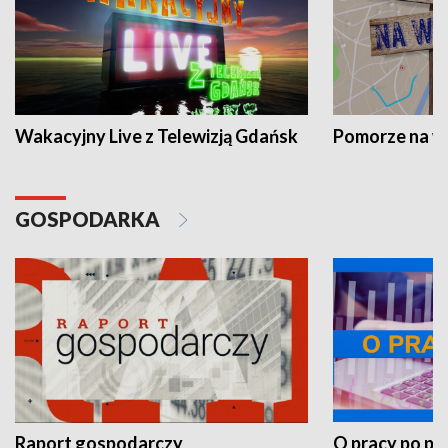
Wakacyjny Live z Telewizją Gdańsk
Pomorze na 
GOSPODARKA
Raport gospodarczy
O pracy po pr