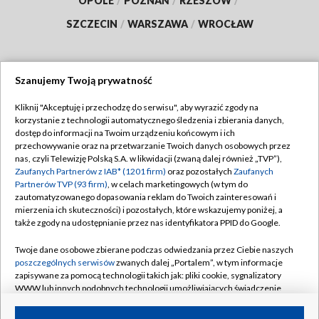
OPOLE
/
POZNAŃ
/
RZESZÓW
/
SZCZECIN
/
WARSZAWA
/
WROCŁAW
Szanujemy Twoją prywatność
Dołącz do nas:
Kliknij "Akceptuję i przechodzę do serwisu", aby wyrazić zgody na
korzystanie z technologii automatycznego śledzenia i zbierania danych,
TVP
dostęp do informacji na Twoim urządzeniu końcowym i ich
Abonament TVP
przechowywanie oraz na przetwarzanie Twoich danych osobowych przez
Regulamin TVP
nas, czyli Telewizję Polską S.A. w likwidacji (zwaną dalej również „TVP”),
Emisja w TVP
Zaufanych Partnerów z IAB* (1201 firm)
oraz pozostałych
Zaufanych
Polityka prywatności
Partnerów TVP (93 firm)
, w celach marketingowych (w tym do
Centrum informacji TVP
Moje zgody
zautomatyzowanego dopasowania reklam do Twoich zainteresowań i
mierzenia ich skuteczności) i pozostałych, które wskazujemy poniżej, a
Naziemna Telewizja Cyfrowa
Pomoc
także zgody na udostępnianie przez nas identyfikatora PPID do Google.
Sklep TVP
Biuro reklamy
Twoje dane osobowe zbierane podczas odwiedzania przez Ciebie naszych
Rada Programowa
poszczególnych serwisów
zwanych dalej „Portalem”, w tym informacje
Kontakt
zapisywane za pomocą technologii takich jak: pliki cookie, sygnalizatory
System NOS
WWW lub innych podobnych technologii umożliwiających świadczenie
dopasowanych i bezpiecznych usług, personalizację treści oraz reklam,
Informacje o nadawcy
Kanały
udostępnianie funkcji mediów społecznościowych oraz analizowanie