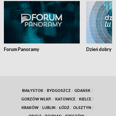
Forum Panoramy
Dzień dobry t
BIAŁYSTOK
/
BYDGOSZCZ
/
GDAŃSK
/
GORZÓW WLKP.
/
KATOWICE
/
KIELCE
/
KRAKÓW
/
LUBLIN
/
ŁÓDŹ
/
OLSZTYN
/