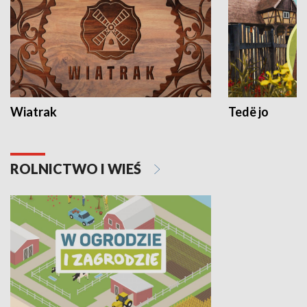
Wiatrak
Tedë jo
ROLNICTWO I WIEŚ