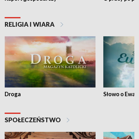
RELIGIA I WIARA
Droga
Słowo o Ewang
SPOŁECZEŃSTWO