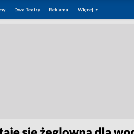
amy
Dwa Teatry
Reklama
Więcej
taje się żeglowna dla w