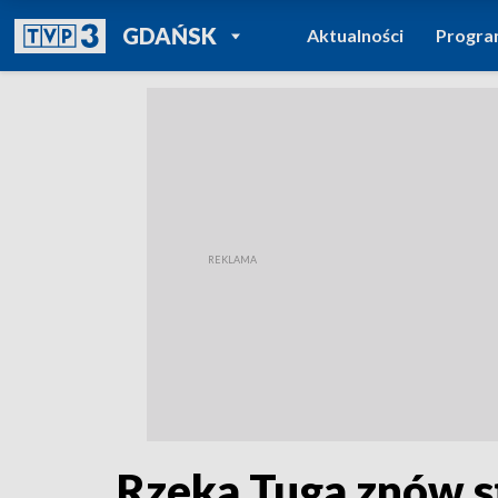
POWRÓT DO
GDAŃSK
Aktualności
Progr
TVP REGIONY
Rzeka Tuga znów s