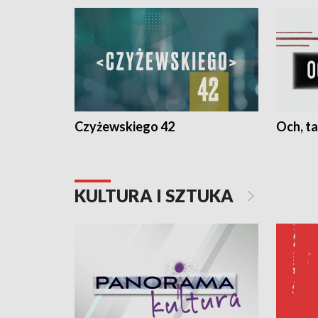
Czyżewskiego 42
Och, ta
KULTURA I SZTUKA