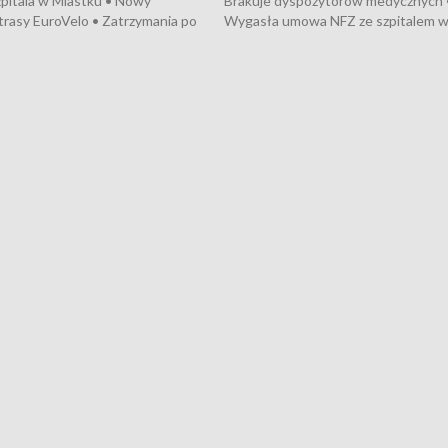
pitala w Miastku • Nowy
Brakuje dyspozytorów medycznych 
trasy EuroVelo • Zatrzymania po
Wygasła umowa NFZ ze szpitalem 
ościerzynie • Mieszkańcy
Miastku • Otwarto Morski Terminal
ą przeciwko budowie trasy
Przeładunkowy • Budowa morskiej 
wej • Kolejne konwoje
wiatrowej • Korki na gdańskich Sto
ne z Trójmiasta na Ukrainę •
Niebezpieczne zachowania na torac
ciewia na Jarmarku św.
Dziewięć nowych „trajtków” dla Gdy
• Gdynia z lat 30. w
ikonie