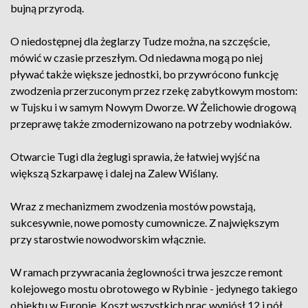
bujną przyrodą.
O niedostępnej dla żeglarzy Tudze można, na szczęście,
mówić w czasie przeszłym. Od niedawna mogą po niej
pływać także większe jednostki, bo przywrócono funkcję
zwodzenia przerzuconym przez rzekę zabytkowym mostom:
w Tujsku i w samym Nowym Dworze. W Żelichowie drogową
przeprawę także zmodernizowano na potrzeby wodniaków.
Otwarcie Tugi dla żeglugi sprawia, że łatwiej wyjść na
większą Szkarpawę i dalej na Zalew Wiślany.
Wraz z mechanizmem zwodzenia mostów powstają,
sukcesywnie, nowe pomosty cumownicze. Z największym
przy starostwie nowodworskim włącznie.
W ramach przywracania żeglowności trwa jeszcze remont
kolejowego mostu obrotowego w Rybinie - jedynego takiego
obiektu w Europie. Koszt wszystkich prac wyniósł 12 i pół