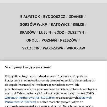
BIAŁYSTOK
/
BYDGOSZCZ
/
GDAŃSK
/
GORZÓW WLKP.
/
KATOWICE
/
KIELCE
/
KRAKÓW
/
LUBLIN
/
ŁÓDŹ
/
OLSZTYN
/
OPOLE
/
POZNAŃ
/
RZESZÓW
/
SZCZECIN
/
WARSZAWA
/
WROCŁAW
Szanujemy Twoją prywatność
Dołącz do nas:
Kliknij "Akceptuję i przechodzę do serwisu", aby wyrazić zgody na
korzystanie z technologii automatycznego śledzenia i zbierania danych,
TVP
dostęp do informacji na Twoim urządzeniu końcowym i ich
Abonament TVP
przechowywanie oraz na przetwarzanie Twoich danych osobowych przez
Regulamin TVP
nas, czyli Telewizję Polską S.A. w likwidacji (zwaną dalej również „TVP”),
Emisja w TVP
Polityka prywatności
Zaufanych Partnerów z IAB* (1201 firm)
oraz pozostałych
Zaufanych
Partnerów TVP (93 firm)
, w celach marketingowych (w tym do
Centrum informacji TVP
Moje zgody
zautomatyzowanego dopasowania reklam do Twoich zainteresowań i