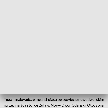
Rzeka Tuga znów staje się żeglowna dla wodniaków
Przywrócenie zwodzenia zabytkowym mostom w
Tujsku i Nowym Dworze Gdańskim, a także
poprawiająca się żeglarska infrastruktura - rzeka
Tuga znów staje się żeglowna dla wodniaków. Do
pełnego otwarcia wyjścia na Szkarpawę i dalej na
Zalew Wiślany potrzeby jest remont jedynego
kolejowego mostu obrotowego w Europie.
Tuga - malowniczo meandrująca po powiecie nowodworskim
i przecinająca stolicę Żuław, Nowy Dwór Gdański. Otoczona