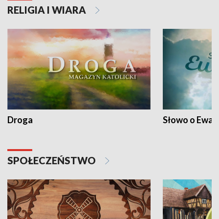
RELIGIA I WIARA
Droga
Słowo o Ewang
SPOŁECZEŃSTWO