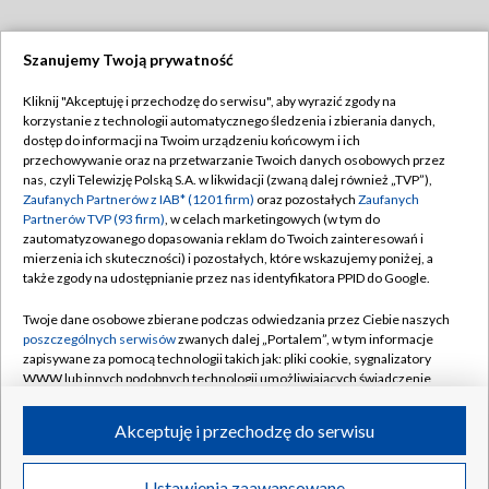
Szanujemy Twoją prywatność
Dołącz do nas:
Kliknij "Akceptuję i przechodzę do serwisu", aby wyrazić zgody na
korzystanie z technologii automatycznego śledzenia i zbierania danych,
TVP
dostęp do informacji na Twoim urządzeniu końcowym i ich
Abonament TVP
przechowywanie oraz na przetwarzanie Twoich danych osobowych przez
Regulamin TVP
nas, czyli Telewizję Polską S.A. w likwidacji (zwaną dalej również „TVP”),
Emisja w TVP
Zaufanych Partnerów z IAB* (1201 firm)
oraz pozostałych
Zaufanych
Polityka prywatności
Partnerów TVP (93 firm)
, w celach marketingowych (w tym do
Centrum informacji TVP
Moje zgody
zautomatyzowanego dopasowania reklam do Twoich zainteresowań i
mierzenia ich skuteczności) i pozostałych, które wskazujemy poniżej, a
Naziemna Telewizja Cyfrowa
Pomoc
także zgody na udostępnianie przez nas identyfikatora PPID do Google.
Sklep TVP
Biuro reklamy
Twoje dane osobowe zbierane podczas odwiedzania przez Ciebie naszych
Rada Programowa
poszczególnych serwisów
zwanych dalej „Portalem”, w tym informacje
Kontakt
zapisywane za pomocą technologii takich jak: pliki cookie, sygnalizatory
System NOS
WWW lub innych podobnych technologii umożliwiających świadczenie
dopasowanych i bezpiecznych usług, personalizację treści oraz reklam,
Informacje o nadawcy
Kanały
udostępnianie funkcji mediów społecznościowych oraz analizowanie
Akceptuję i przechodzę do serwisu
ruchu w Internecie.
Program dla prasy
©2026 Telewizja Polska S.A. w likwidacji
Biuro Reklamy
Twoje dane osobowe zbierane podczas odwiedzania przez Ciebie
Ustawienia zaawansowane