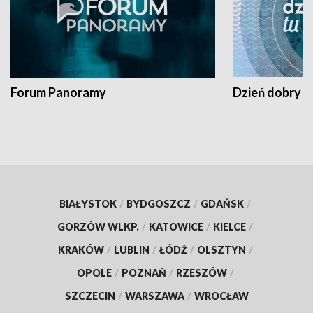
Forum Panoramy
Dzień dobry t
BIAŁYSTOK
/
BYDGOSZCZ
/
GDAŃSK
/
GORZÓW WLKP.
/
KATOWICE
/
KIELCE
/
KRAKÓW
/
LUBLIN
/
ŁÓDŹ
/
OLSZTYN
/
OPOLE
/
POZNAŃ
/
RZESZÓW
/
SZCZECIN
/
WARSZAWA
/
WROCŁAW