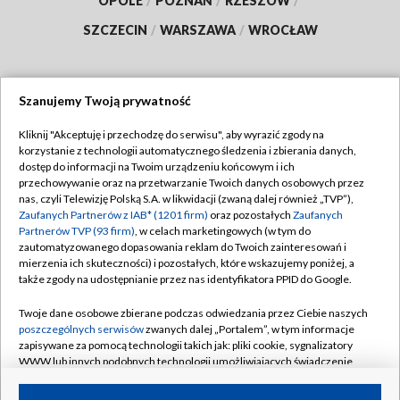
OPOLE
/
POZNAŃ
/
RZESZÓW
/
SZCZECIN
/
WARSZAWA
/
WROCŁAW
Szanujemy Twoją prywatność
Dołącz do nas:
Kliknij "Akceptuję i przechodzę do serwisu", aby wyrazić zgody na
korzystanie z technologii automatycznego śledzenia i zbierania danych,
TVP
dostęp do informacji na Twoim urządzeniu końcowym i ich
Abonament TVP
przechowywanie oraz na przetwarzanie Twoich danych osobowych przez
Regulamin TVP
nas, czyli Telewizję Polską S.A. w likwidacji (zwaną dalej również „TVP”),
Emisja w TVP
Zaufanych Partnerów z IAB* (1201 firm)
oraz pozostałych
Zaufanych
Polityka prywatności
Partnerów TVP (93 firm)
, w celach marketingowych (w tym do
Centrum informacji TVP
Moje zgody
zautomatyzowanego dopasowania reklam do Twoich zainteresowań i
mierzenia ich skuteczności) i pozostałych, które wskazujemy poniżej, a
Naziemna Telewizja Cyfrowa
Pomoc
także zgody na udostępnianie przez nas identyfikatora PPID do Google.
Sklep TVP
Biuro reklamy
Twoje dane osobowe zbierane podczas odwiedzania przez Ciebie naszych
Rada Programowa
poszczególnych serwisów
zwanych dalej „Portalem”, w tym informacje
Kontakt
zapisywane za pomocą technologii takich jak: pliki cookie, sygnalizatory
System NOS
WWW lub innych podobnych technologii umożliwiających świadczenie
dopasowanych i bezpiecznych usług, personalizację treści oraz reklam,
Informacje o nadawcy
Kanały
udostępnianie funkcji mediów społecznościowych oraz analizowanie