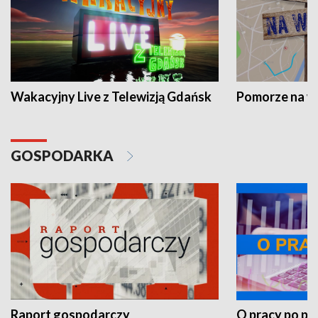
Wakacyjny Live z Telewizją Gdańsk
Pomorze na 
GOSPODARKA
Raport gospodarczy
O pracy po pr