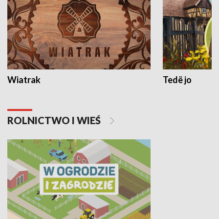
Wiatrak
Tedë jo
ROLNICTWO I WIEŚ