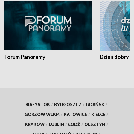
Forum Panoramy
Dzień dobry t
BIAŁYSTOK
/
BYDGOSZCZ
/
GDAŃSK
/
GORZÓW WLKP.
/
KATOWICE
/
KIELCE
/
KRAKÓW
/
LUBLIN
/
ŁÓDŹ
/
OLSZTYN
/