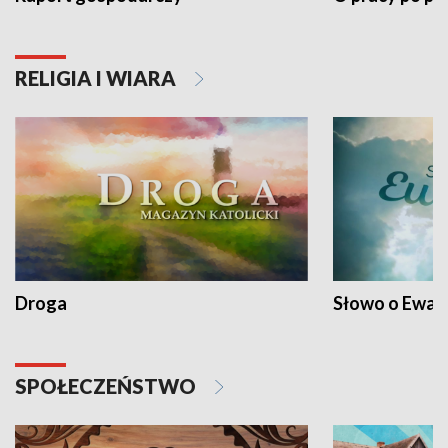
RELIGIA I WIARA
Droga
Słowo o Ewang
SPOŁECZEŃSTWO