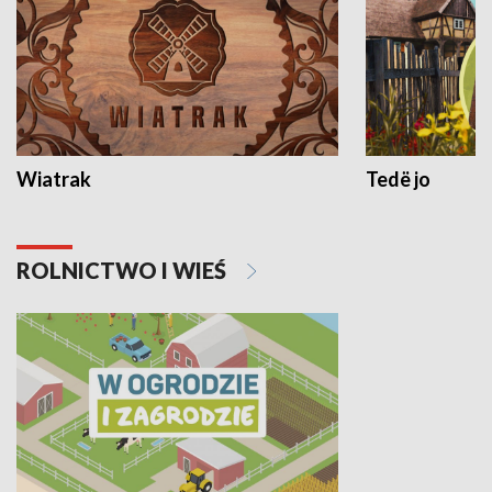
Wiatrak
Tedë jo
ROLNICTWO I WIEŚ