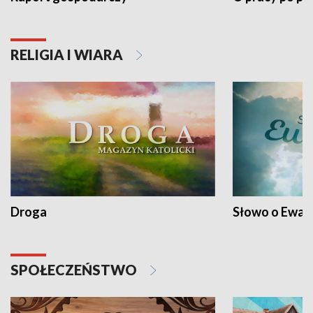
RELIGIA I WIARA
Droga
Słowo o Ewang
SPOŁECZEŃSTWO