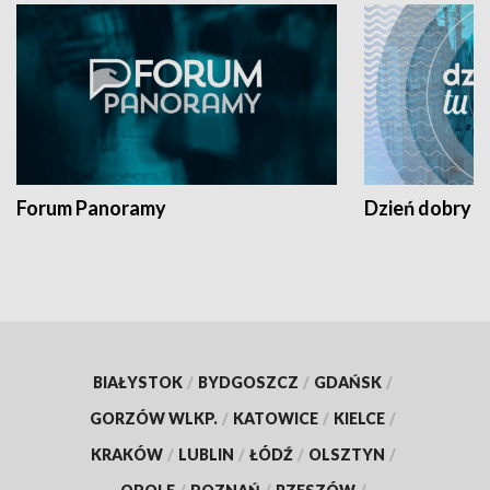
Forum Panoramy
Dzień dobry t
BIAŁYSTOK
/
BYDGOSZCZ
/
GDAŃSK
/
GORZÓW WLKP.
/
KATOWICE
/
KIELCE
/
KRAKÓW
/
LUBLIN
/
ŁÓDŹ
/
OLSZTYN
/