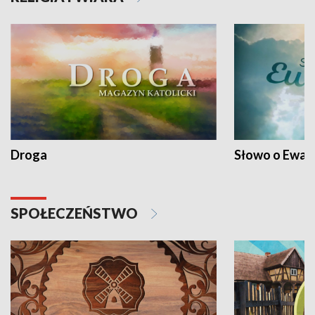
Droga
Słowo o Ewang
SPOŁECZEŃSTWO