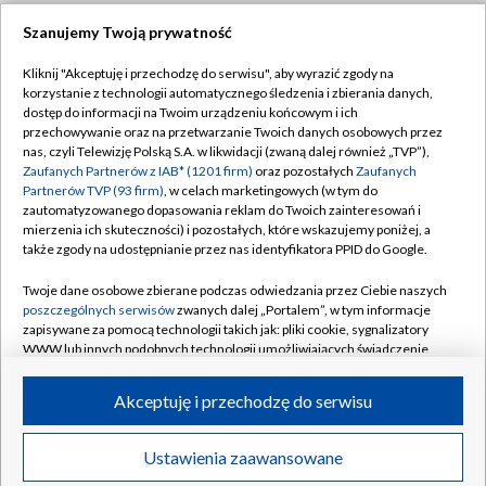
Szanujemy Twoją prywatność
Dołącz do nas:
Kliknij "Akceptuję i przechodzę do serwisu", aby wyrazić zgody na
korzystanie z technologii automatycznego śledzenia i zbierania danych,
TVP
dostęp do informacji na Twoim urządzeniu końcowym i ich
Abonament TVP
przechowywanie oraz na przetwarzanie Twoich danych osobowych przez
Regulamin TVP
nas, czyli Telewizję Polską S.A. w likwidacji (zwaną dalej również „TVP”),
Emisja w TVP
Zaufanych Partnerów z IAB* (1201 firm)
oraz pozostałych
Zaufanych
Polityka prywatności
Partnerów TVP (93 firm)
, w celach marketingowych (w tym do
Centrum informacji TVP
Moje zgody
zautomatyzowanego dopasowania reklam do Twoich zainteresowań i
mierzenia ich skuteczności) i pozostałych, które wskazujemy poniżej, a
Naziemna Telewizja Cyfrowa
Pomoc
także zgody na udostępnianie przez nas identyfikatora PPID do Google.
Sklep TVP
Biuro reklamy
Twoje dane osobowe zbierane podczas odwiedzania przez Ciebie naszych
Rada Programowa
poszczególnych serwisów
zwanych dalej „Portalem”, w tym informacje
Kontakt
zapisywane za pomocą technologii takich jak: pliki cookie, sygnalizatory
System NOS
WWW lub innych podobnych technologii umożliwiających świadczenie
dopasowanych i bezpiecznych usług, personalizację treści oraz reklam,
Informacje o nadawcy
Kanały
udostępnianie funkcji mediów społecznościowych oraz analizowanie
Akceptuję i przechodzę do serwisu
ruchu w Internecie.
Program dla prasy
©2026 Telewizja Polska S.A. w likwidacji
Biuro Reklamy
Twoje dane osobowe zbierane podczas odwiedzania przez Ciebie
Ustawienia zaawansowane
poszczególnych serwisów
na Portalu, takie jak adresy IP, identyfikatory
Ogłoszenie przetargowe