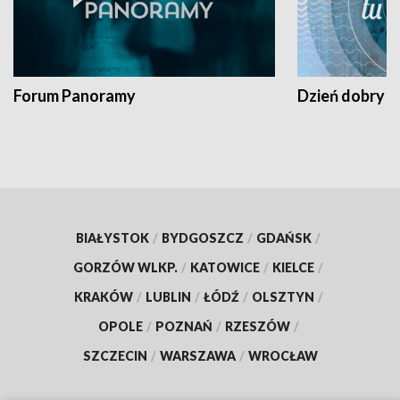
Forum Panoramy
Dzień dobry t
BIAŁYSTOK
/
BYDGOSZCZ
/
GDAŃSK
/
GORZÓW WLKP.
/
KATOWICE
/
KIELCE
/
KRAKÓW
/
LUBLIN
/
ŁÓDŹ
/
OLSZTYN
/
OPOLE
/
POZNAŃ
/
RZESZÓW
/
SZCZECIN
/
WARSZAWA
/
WROCŁAW