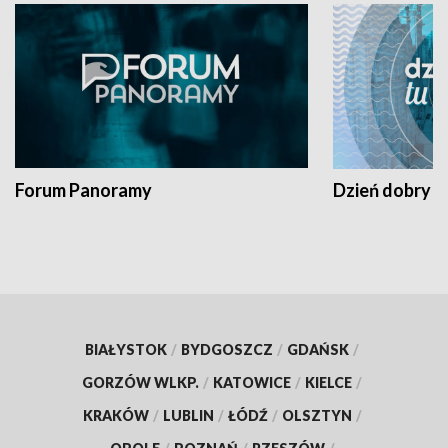
Forum Panoramy
Dzień dobry t
BIAŁYSTOK
/
BYDGOSZCZ
/
GDAŃSK
/
GORZÓW WLKP.
/
KATOWICE
/
KIELCE
/
KRAKÓW
/
LUBLIN
/
ŁÓDŹ
/
OLSZTYN
/