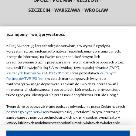
OPOLE
/
POZNAŃ
/
RZESZÓW
/
SZCZECIN
/
WARSZAWA
/
WROCŁAW
Szanujemy Twoją prywatność
Dołącz do nas:
Kliknij "Akceptuję i przechodzę do serwisu", aby wyrazić zgody na
korzystanie z technologii automatycznego śledzenia i zbierania danych,
TVP
dostęp do informacji na Twoim urządzeniu końcowym i ich
Abonament TVP
przechowywanie oraz na przetwarzanie Twoich danych osobowych przez
Regulamin TVP
nas, czyli Telewizję Polską S.A. w likwidacji (zwaną dalej również „TVP”),
Emisja w TVP
Zaufanych Partnerów z IAB* (1201 firm)
oraz pozostałych
Zaufanych
Polityka prywatności
Partnerów TVP (93 firm)
, w celach marketingowych (w tym do
Centrum informacji TVP
Moje zgody
zautomatyzowanego dopasowania reklam do Twoich zainteresowań i
mierzenia ich skuteczności) i pozostałych, które wskazujemy poniżej, a
Naziemna Telewizja Cyfrowa
Pomoc
także zgody na udostępnianie przez nas identyfikatora PPID do Google.
Sklep TVP
Biuro reklamy
Twoje dane osobowe zbierane podczas odwiedzania przez Ciebie naszych
Rada Programowa
poszczególnych serwisów
zwanych dalej „Portalem”, w tym informacje
Kontakt
zapisywane za pomocą technologii takich jak: pliki cookie, sygnalizatory
System NOS
WWW lub innych podobnych technologii umożliwiających świadczenie
dopasowanych i bezpiecznych usług, personalizację treści oraz reklam,
Informacje o nadawcy
Kanały
udostępnianie funkcji mediów społecznościowych oraz analizowanie