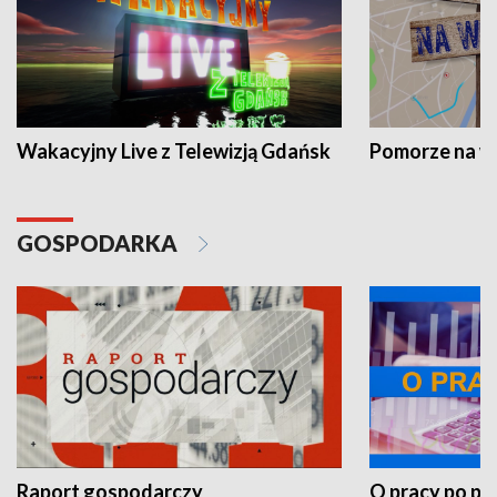
Wakacyjny Live z Telewizją Gdańsk
Pomorze na 
GOSPODARKA
Raport gospodarczy
O pracy po pr