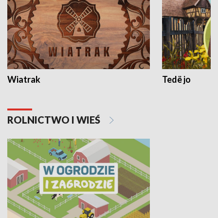
Wiatrak
Tedë jo
ROLNICTWO I WIEŚ