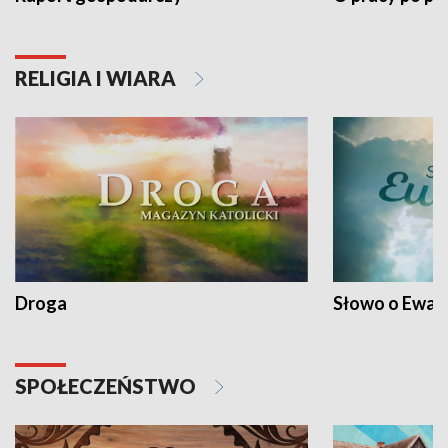
RELIGIA I WIARA
Droga
Słowo o Ewang
SPOŁECZEŃSTWO