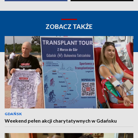
ZOBACZ TAKŻE
GDAŃSK
Weekend pełen akcji charytatywnych w Gdańsku