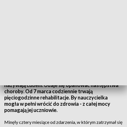
„Serce Dla Matki” koncert charytatywny
Gdy Pani Jolanty Zmysłowskiej, nauczycielce
historii z Centrum Kształcenia Zawodowego nr. 2 w
Gdańsku pękł tętniak w mózgu, rokowania lekarzy
nie były optymistyczne, jednak to, co się stało
nazywają cudem. Udaje się opanować następstwa
choroby. Od 7 marca codziennie trwają
pięciogodzinne rehabilitacje. By nauczycielka
mogła w pełni wrócić do zdrowia - z całej mocy
pomagają jej uczniowie.
Minęły cztery miesiące od zdarzenia, w którym zatrzymał się