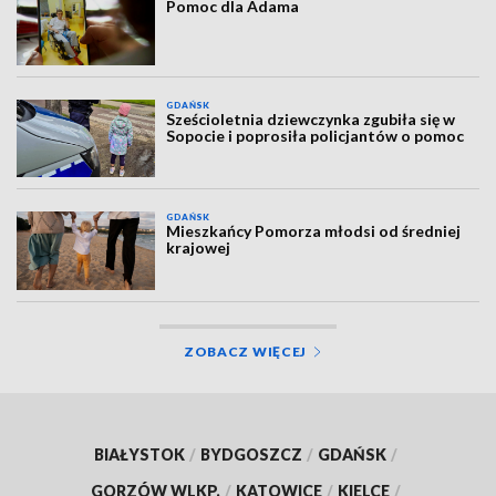
Pomoc dla Adama
GDAŃSK
Sześcioletnia dziewczynka zgubiła się w
Sopocie i poprosiła policjantów o pomoc
GDAŃSK
Mieszkańcy Pomorza młodsi od średniej
krajowej
ZOBACZ WIĘCEJ
BIAŁYSTOK
/
BYDGOSZCZ
/
GDAŃSK
/
GORZÓW WLKP.
/
KATOWICE
/
KIELCE
/