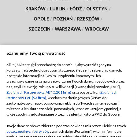
KRAKÓW
/
LUBLIN
/
ŁÓDŹ
/
OLSZTYN
/
OPOLE
/
POZNAŃ
/
RZESZÓW
/
SZCZECIN
/
WARSZAWA
/
WROCŁAW
Szanujemy Twoją prywatność
Dołącz do nas:
Kliknij "Akceptuję i przechodzę do serwisu", aby wyrazić zgody na
korzystanie z technologii automatycznego śledzenia i zbierania danych,
TVP
dostęp do informacji na Twoim urządzeniu końcowym i ich
Abonament TVP
przechowywanie oraz na przetwarzanie Twoich danych osobowych przez
Regulamin TVP
nas, czyli Telewizję Polską S.A. w likwidacji (zwaną dalej również „TVP”),
Emisja w TVP
Polityka prywatności
Zaufanych Partnerów z IAB* (1201 firm)
oraz pozostałych
Zaufanych
Partnerów TVP (93 firm)
, w celach marketingowych (w tym do
Centrum informacji TVP
Moje zgody
zautomatyzowanego dopasowania reklam do Twoich zainteresowań i
mierzenia ich skuteczności) i pozostałych, które wskazujemy poniżej, a
Naziemna Telewizja Cyfrowa
Pomoc
także zgody na udostępnianie przez nas identyfikatora PPID do Google.
Sklep TVP
Biuro reklamy
Twoje dane osobowe zbierane podczas odwiedzania przez Ciebie naszych
Rada Programowa
Kontakt
poszczególnych serwisów
zwanych dalej „Portalem”, w tym informacje
zapisywane za pomocą technologii takich jak: pliki cookie, sygnalizatory