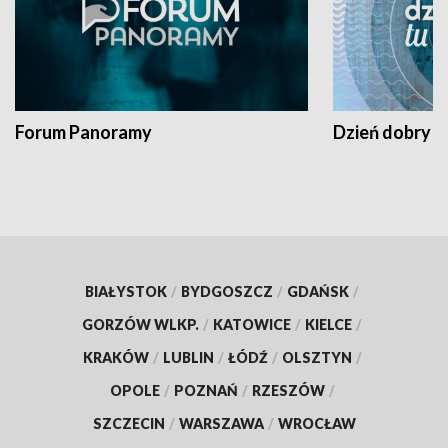
Forum Panoramy
Dzień dobry t
BIAŁYSTOK
/
BYDGOSZCZ
/
GDAŃSK
/
GORZÓW WLKP.
/
KATOWICE
/
KIELCE
/
KRAKÓW
/
LUBLIN
/
ŁÓDŹ
/
OLSZTYN
/
OPOLE
/
POZNAŃ
/
RZESZÓW
/
SZCZECIN
/
WARSZAWA
/
WROCŁAW