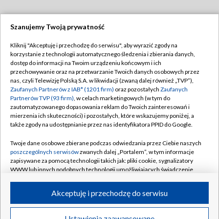
Szanujemy Twoją prywatność
Dołącz do nas:
Kliknij "Akceptuję i przechodzę do serwisu", aby wyrazić zgody na
korzystanie z technologii automatycznego śledzenia i zbierania danych,
TVP
dostęp do informacji na Twoim urządzeniu końcowym i ich
Abonament TVP
przechowywanie oraz na przetwarzanie Twoich danych osobowych przez
Regulamin TVP
nas, czyli Telewizję Polską S.A. w likwidacji (zwaną dalej również „TVP”),
Emisja w TVP
Zaufanych Partnerów z IAB* (1201 firm)
oraz pozostałych
Zaufanych
Polityka prywatności
Partnerów TVP (93 firm)
, w celach marketingowych (w tym do
Centrum informacji TVP
Moje zgody
zautomatyzowanego dopasowania reklam do Twoich zainteresowań i
mierzenia ich skuteczności) i pozostałych, które wskazujemy poniżej, a
Naziemna Telewizja Cyfrowa
Pomoc
także zgody na udostępnianie przez nas identyfikatora PPID do Google.
Sklep TVP
Biuro reklamy
Twoje dane osobowe zbierane podczas odwiedzania przez Ciebie naszych
Rada Programowa
poszczególnych serwisów
zwanych dalej „Portalem”, w tym informacje
Kontakt
zapisywane za pomocą technologii takich jak: pliki cookie, sygnalizatory
System NOS
WWW lub innych podobnych technologii umożliwiających świadczenie
dopasowanych i bezpiecznych usług, personalizację treści oraz reklam,
Informacje o nadawcy
Kanały
udostępnianie funkcji mediów społecznościowych oraz analizowanie
Akceptuję i przechodzę do serwisu
ruchu w Internecie.
Program dla prasy
©2026 Telewizja Polska S.A. w likwidacji
Biuro Reklamy
Twoje dane osobowe zbierane podczas odwiedzania przez Ciebie
Ustawienia zaawansowane