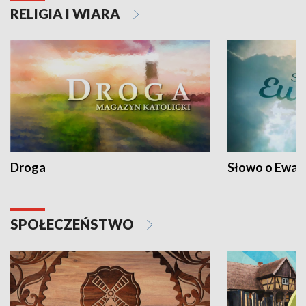
RELIGIA I WIARA
Droga
Słowo o Ewang
SPOŁECZEŃSTWO