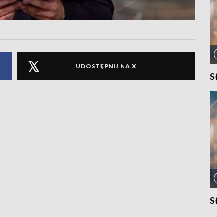
UDOSTĘPNIJ NA X
S
S