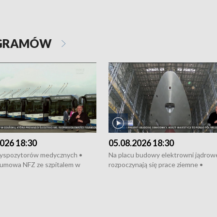
OGRAMÓW
026 18:30
05.08.2026 18:30
dyspozytorów medycznych •
Na placu budowy elektrowni jądrow
umowa NFZ ze szpitalem w
rozpoczynają się prace ziemne •
• Otwarto Morski Terminal
Podpisano umowę na budowę obwo
nkowy • Budowa morskiej farmy
Starogardu Gdańskiego • Za kilka dn
 • Korki na gdańskich Stogach •
wodowanie ORP „Wicher” • 18 mili
czne zachowania na torach •
złotych na inwestycje w szkołach w
nowych „trajtków” dla Gdyni
i Wejherowie • Nowy sprzęt