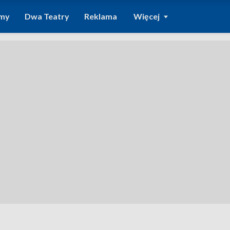
amy
Dwa Teatry
Reklama
Więcej