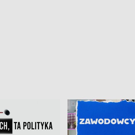
kardiologiczny dla Puckiego Szpitala
Pomorzu znów rekordowe upały