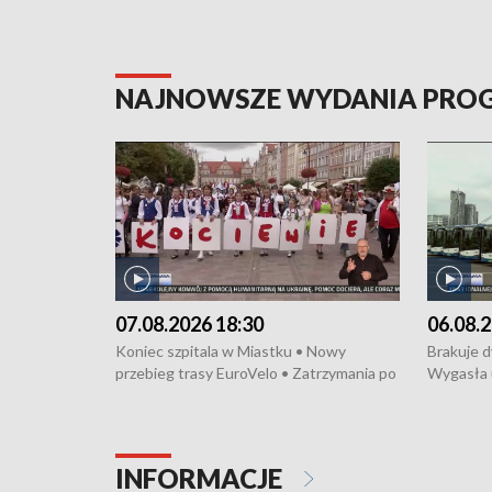
NAJNOWSZE WYDANIA PR
07.08.2026 18:30
06.08.2
Koniec szpitala w Miastku • Nowy
Brakuje 
przebieg trasy EuroVelo • Zatrzymania po
Wygasła 
bójce w Kościerzynie • Mieszkańcy
Miastku 
protestują przeciwko budowie trasy
Przeładu
tramwajowej • Kolejne konwoje
wiatrowej
humanitarne z Trójmiasta na Ukrainę •
Niebezpie
INFORMACJE
Święto Kociewia na Jarmarku św.
Dziewięć 