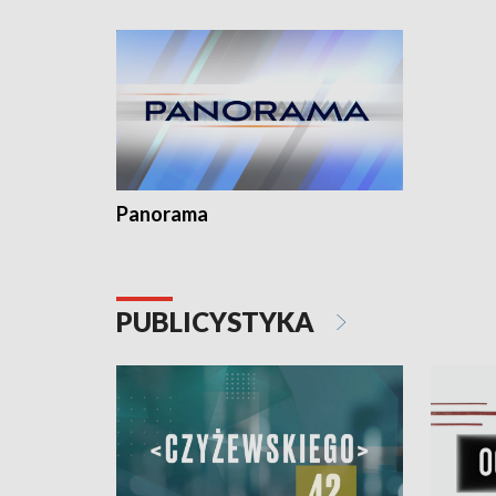
Dominika • Gdynia z lat 30. w
fotoplastikonie
Panorama
PUBLICYSTYKA