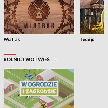
Wiatrak
Tedë jo
ROLNICTWO I WIEŚ