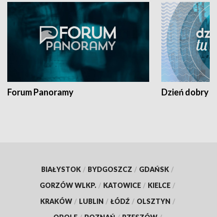
Forum Panoramy
Dzień dobry t
BIAŁYSTOK
/
BYDGOSZCZ
/
GDAŃSK
/
GORZÓW WLKP.
/
KATOWICE
/
KIELCE
/
KRAKÓW
/
LUBLIN
/
ŁÓDŹ
/
OLSZTYN
/