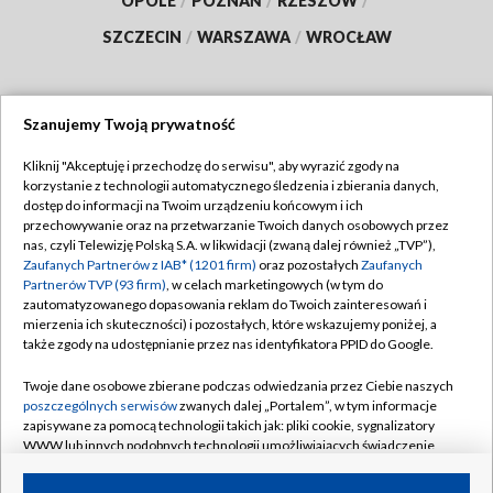
OPOLE
/
POZNAŃ
/
RZESZÓW
/
SZCZECIN
/
WARSZAWA
/
WROCŁAW
Szanujemy Twoją prywatność
Dołącz do nas:
Kliknij "Akceptuję i przechodzę do serwisu", aby wyrazić zgody na
korzystanie z technologii automatycznego śledzenia i zbierania danych,
TVP
dostęp do informacji na Twoim urządzeniu końcowym i ich
Abonament TVP
przechowywanie oraz na przetwarzanie Twoich danych osobowych przez
Regulamin TVP
nas, czyli Telewizję Polską S.A. w likwidacji (zwaną dalej również „TVP”),
Emisja w TVP
Zaufanych Partnerów z IAB* (1201 firm)
oraz pozostałych
Zaufanych
Polityka prywatności
Partnerów TVP (93 firm)
, w celach marketingowych (w tym do
Centrum informacji TVP
Moje zgody
zautomatyzowanego dopasowania reklam do Twoich zainteresowań i
mierzenia ich skuteczności) i pozostałych, które wskazujemy poniżej, a
Naziemna Telewizja Cyfrowa
Pomoc
także zgody na udostępnianie przez nas identyfikatora PPID do Google.
Sklep TVP
Biuro reklamy
Twoje dane osobowe zbierane podczas odwiedzania przez Ciebie naszych
Rada Programowa
poszczególnych serwisów
zwanych dalej „Portalem”, w tym informacje
Kontakt
zapisywane za pomocą technologii takich jak: pliki cookie, sygnalizatory
System NOS
WWW lub innych podobnych technologii umożliwiających świadczenie
dopasowanych i bezpiecznych usług, personalizację treści oraz reklam,
Informacje o nadawcy
Kanały
udostępnianie funkcji mediów społecznościowych oraz analizowanie