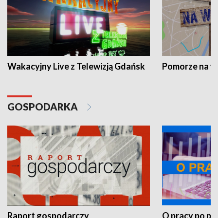
Wakacyjny Live z Telewizją Gdańsk
Pomorze na 
GOSPODARKA
Raport gospodarczy
O pracy po pr