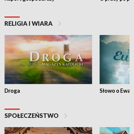
RELIGIA I WIARA
Droga
Słowo o Ewang
SPOŁECZEŃSTWO