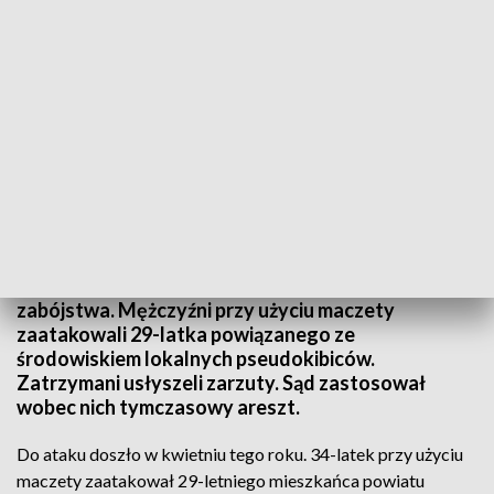
Dwaj pseudokibice zatrzymani za usiłowanie zabójstwa
Policyjni kontrterroryści w powiecie lęborskim
zatrzymali dwóch braci podejrzanych o usiłowanie
zabójstwa. Mężczyźni przy użyciu maczety
zaatakowali 29-latka powiązanego ze
środowiskiem lokalnych pseudokibiców.
Zatrzymani usłyszeli zarzuty. Sąd zastosował
wobec nich tymczasowy areszt.
Do ataku doszło w kwietniu tego roku. 34-latek przy użyciu
maczety zaatakował 29-letniego mieszkańca powiatu