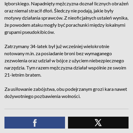
lęborskiego. Napadnięty mężczyzna doznał licznych obrażeń
oraz niemal stracił dłoń. Śledczy nie podają, jakie były
motywy działania sprawców. Z nieoficjalnych ustaleń wynika,
że powodem ataku mogły być porachunki między lokalnymi
grupami pseudokibiców.
Zatrzymany 34-latek był już wcześniej wielokrotnie
notowany m.in. za posiadanie broni bez wymaganego
zezwolenia oraz udział w bójce z użyciem niebezpiecznego
narzędzia. Tym razem mężczyzna działał wspólnie ze swoim
21-letnim bratem.
Za usiłowanie zabójstwa, obu podejrzanym grozi kara nawet
dożywotniego pozbawienia wolności.