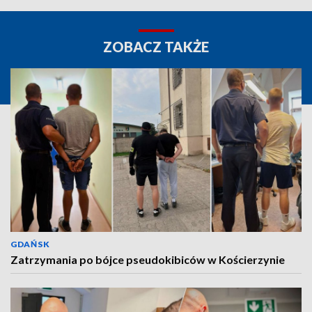
ZOBACZ TAKŻE
GDAŃSK
Zatrzymania po bójce pseudokibiców w Kościerzynie