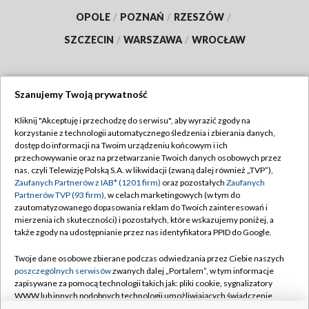
OPOLE
/
POZNAŃ
/
RZESZÓW
/
SZCZECIN
/
WARSZAWA
/
WROCŁAW
Szanujemy Twoją prywatność
Dołącz do nas:
Kliknij "Akceptuję i przechodzę do serwisu", aby wyrazić zgody na
korzystanie z technologii automatycznego śledzenia i zbierania danych,
TVP
dostęp do informacji na Twoim urządzeniu końcowym i ich
Abonament TVP
przechowywanie oraz na przetwarzanie Twoich danych osobowych przez
Regulamin TVP
nas, czyli Telewizję Polską S.A. w likwidacji (zwaną dalej również „TVP”),
Emisja w TVP
Polityka prywatności
Zaufanych Partnerów z IAB* (1201 firm)
oraz pozostałych
Zaufanych
Partnerów TVP (93 firm)
, w celach marketingowych (w tym do
Centrum informacji TVP
Moje zgody
zautomatyzowanego dopasowania reklam do Twoich zainteresowań i
mierzenia ich skuteczności) i pozostałych, które wskazujemy poniżej, a
Naziemna Telewizja Cyfrowa
Pomoc
także zgody na udostępnianie przez nas identyfikatora PPID do Google.
Sklep TVP
Biuro reklamy
Twoje dane osobowe zbierane podczas odwiedzania przez Ciebie naszych
Rada Programowa
Kontakt
poszczególnych serwisów
zwanych dalej „Portalem”, w tym informacje
zapisywane za pomocą technologii takich jak: pliki cookie, sygnalizatory
System NOS
WWW lub innych podobnych technologii umożliwiających świadczenie
dopasowanych i bezpiecznych usług, personalizację treści oraz reklam,