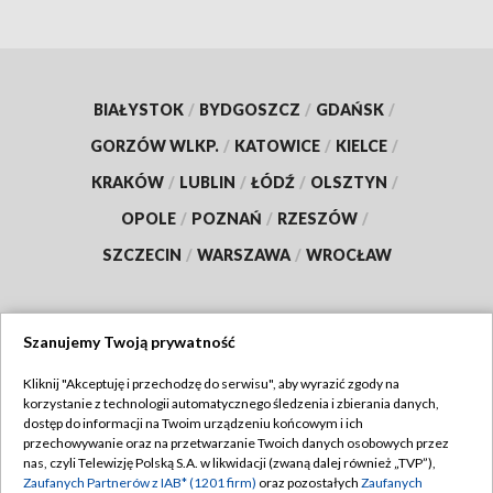
BIAŁYSTOK
/
BYDGOSZCZ
/
GDAŃSK
/
GORZÓW WLKP.
/
KATOWICE
/
KIELCE
/
KRAKÓW
/
LUBLIN
/
ŁÓDŹ
/
OLSZTYN
/
OPOLE
/
POZNAŃ
/
RZESZÓW
/
SZCZECIN
/
WARSZAWA
/
WROCŁAW
Szanujemy Twoją prywatność
Dołącz do nas:
Kliknij "Akceptuję i przechodzę do serwisu", aby wyrazić zgody na
korzystanie z technologii automatycznego śledzenia i zbierania danych,
TVP
dostęp do informacji na Twoim urządzeniu końcowym i ich
Abonament TVP
przechowywanie oraz na przetwarzanie Twoich danych osobowych przez
Regulamin TVP
nas, czyli Telewizję Polską S.A. w likwidacji (zwaną dalej również „TVP”),
Emisja w TVP
Zaufanych Partnerów z IAB* (1201 firm)
oraz pozostałych
Zaufanych
Polityka prywatności