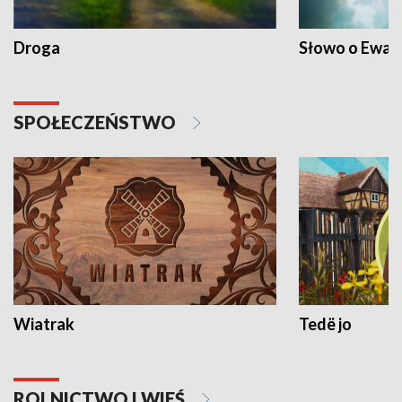
Droga
Słowo o Ewang
SPOŁECZEŃSTWO
Wiatrak
Tedë jo
ROLNICTWO I WIEŚ