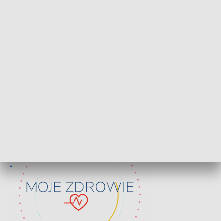
Lekcje obywatelskie
Epitafia Piaśn
ZDROWIE I NAUKA