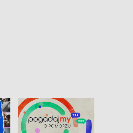
kibiców na trasie przejazdu peletonu
Tour de Pologne przez Kaszuby