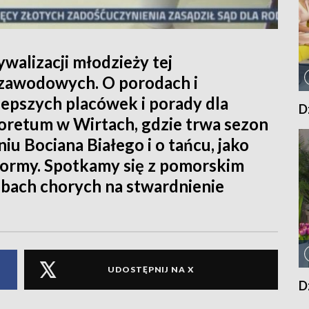
walizacji młodzieży tej
ł zawodowych. O porodach i
lepszych placówek i porady dla
D
boretum w Wirtach, gdzie trwa sezon
niu Bociana Białego i o tańcu, jako
formy. Spotkamy się z pomorskim
bach chorych na stwardnienie
UDOSTĘPNIJ NA X
D