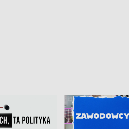
iczny dla Puckiego Szpitala • Na
witali Tour de Pologne
znów rekordowe upały