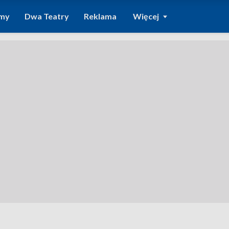
amy
Dwa Teatry
Reklama
Więcej