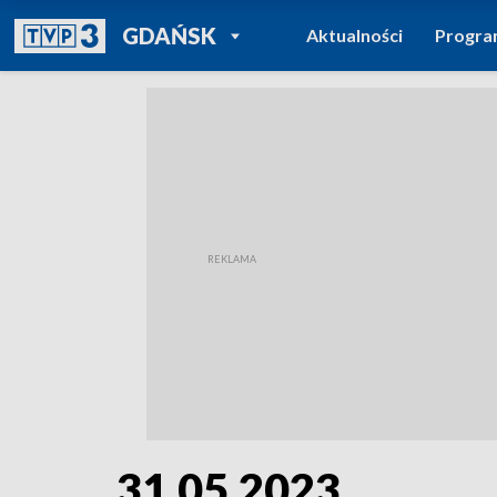
POWRÓT DO
GDAŃSK
Aktualności
Progr
TVP REGIONY
31.05.2023