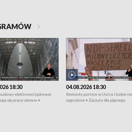
OGRAMÓW
026 18:30
04.08.2026 18:30
 budowy elektrowni jądrowej
Remonty portów w Ustce i Łebie ni
ają się prace ziemne •
zagrożone • Zarzuty dla pijanego
o umowę na budowę obwodnicy
kierowcy ciągnika • Protest
u Gdańskiego • Za kilka dni
poszkodowanych przez dewelopera
e ORP „Wicher” • 18 milionów
Gdyni • Milion zł dla dzieci z UCK od
a inwestycje w szkołach w Rumi
Cancer Fighters • Efekty wpisu Gdy
owie • Nowy sprzęt
Listę UNESCO • Kaszubscy kuczerz