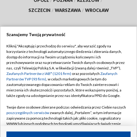
OPOLE
/
POZNAŃ
/
RZESZÓW
/
SZCZECIN
/
WARSZAWA
/
WROCŁAW
Szanujemy Twoją prywatność
Dołącz do nas:
Kliknij "Akceptuję i przechodzę do serwisu", aby wyrazić zgody na
korzystanie z technologii automatycznego śledzenia i zbierania danych,
TVP
dostęp do informacji na Twoim urządzeniu końcowym i ich
Abonament TVP
przechowywanie oraz na przetwarzanie Twoich danych osobowych przez
Regulamin TVP
nas, czyli Telewizję Polską S.A. w likwidacji (zwaną dalej również „TVP”),
Emisja w TVP
Zaufanych Partnerów z IAB* (1201 firm)
oraz pozostałych
Zaufanych
Polityka prywatności
Partnerów TVP (93 firm)
, w celach marketingowych (w tym do
Centrum informacji TVP
Moje zgody
zautomatyzowanego dopasowania reklam do Twoich zainteresowań i
mierzenia ich skuteczności) i pozostałych, które wskazujemy poniżej, a
Naziemna Telewizja Cyfrowa
Pomoc
także zgody na udostępnianie przez nas identyfikatora PPID do Google.
Sklep TVP
Biuro reklamy
Twoje dane osobowe zbierane podczas odwiedzania przez Ciebie naszych
Rada Programowa
poszczególnych serwisów
zwanych dalej „Portalem”, w tym informacje
Kontakt
zapisywane za pomocą technologii takich jak: pliki cookie, sygnalizatory
System NOS
WWW lub innych podobnych technologii umożliwiających świadczenie
dopasowanych i bezpiecznych usług, personalizację treści oraz reklam,
Informacje o nadawcy
Kanały
udostępnianie funkcji mediów społecznościowych oraz analizowanie