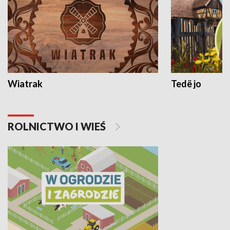
Wiatrak
Tedë jo
ROLNICTWO I WIEŚ