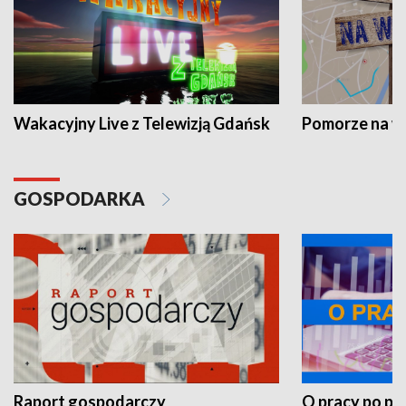
Wakacyjny Live z Telewizją Gdańsk
Pomorze na 
GOSPODARKA
Raport gospodarczy
O pracy po pr