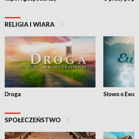
RELIGIA I WIARA
Droga
Słowo o Ewang
SPOŁECZEŃSTWO