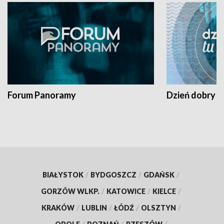
Forum Panoramy
Dzień dobry t
BIAŁYSTOK
/
BYDGOSZCZ
/
GDAŃSK
/
GORZÓW WLKP.
/
KATOWICE
/
KIELCE
/
KRAKÓW
/
LUBLIN
/
ŁÓDŹ
/
OLSZTYN
/