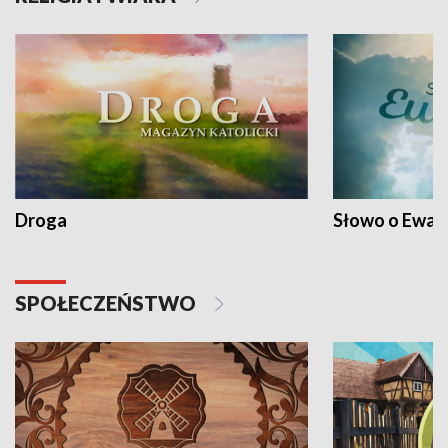
Droga
Słowo o Ewang
SPOŁECZEŃSTWO