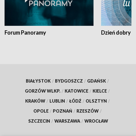
Forum Panoramy
Dzień dobry t
BIAŁYSTOK
/
BYDGOSZCZ
/
GDAŃSK
/
GORZÓW WLKP.
/
KATOWICE
/
KIELCE
/
KRAKÓW
/
LUBLIN
/
ŁÓDŹ
/
OLSZTYN
/
OPOLE
/
POZNAŃ
/
RZESZÓW
/
SZCZECIN
/
WARSZAWA
/
WROCŁAW