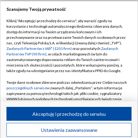
Szanujemy Twoją prywatność
Dołącz do nas:
Kliknij "Akceptuję i przechodzę do serwisu", aby wyrazić zgody na
korzystanie z technologii automatycznego śledzenia i zbierania danych,
TVP
dostęp do informacji na Twoim urządzeniu końcowym i ich
Abonament TVP
przechowywanie oraz na przetwarzanie Twoich danych osobowych przez
Regulamin TVP
nas, czyli Telewizję Polską S.A. w likwidacji (zwaną dalej również „TVP”),
Emisja w TVP
Zaufanych Partnerów z IAB* (1201 firm)
oraz pozostałych
Zaufanych
Polityka prywatności
Partnerów TVP (93 firm)
, w celach marketingowych (w tym do
Centrum informacji TVP
Moje zgody
zautomatyzowanego dopasowania reklam do Twoich zainteresowań i
mierzenia ich skuteczności) i pozostałych, które wskazujemy poniżej, a
Naziemna Telewizja Cyfrowa
Pomoc
także zgody na udostępnianie przez nas identyfikatora PPID do Google.
Sklep TVP
Biuro reklamy
Twoje dane osobowe zbierane podczas odwiedzania przez Ciebie naszych
Rada Programowa
poszczególnych serwisów
zwanych dalej „Portalem”, w tym informacje
Kontakt
zapisywane za pomocą technologii takich jak: pliki cookie, sygnalizatory
System NOS
WWW lub innych podobnych technologii umożliwiających świadczenie
dopasowanych i bezpiecznych usług, personalizację treści oraz reklam,
Informacje o nadawcy
Kanały
udostępnianie funkcji mediów społecznościowych oraz analizowanie
Akceptuję i przechodzę do serwisu
ruchu w Internecie.
Program dla prasy
©2026 Telewizja Polska S.A. w likwidacji
Biuro Reklamy
Twoje dane osobowe zbierane podczas odwiedzania przez Ciebie
Ustawienia zaawansowane
poszczególnych serwisów
na Portalu, takie jak adresy IP, identyfikatory
Ogłoszenie przetargowe